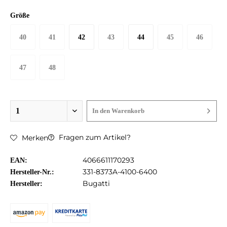
Größe
40
41
42
43
44
45
46
47
48
In den
Warenkorb
Fragen zum Artikel?
Merken
4066611170293
EAN:
331-8373A-4100-6400
Hersteller-Nr.:
Bugatti
Hersteller: