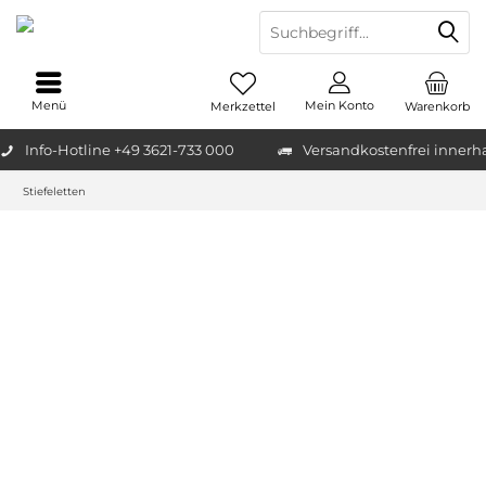
Menü
Mein Konto
Merkzettel
Warenkorb
Info-Hotline +49 3621-733 000
Versandkostenfrei innerh
Stiefeletten