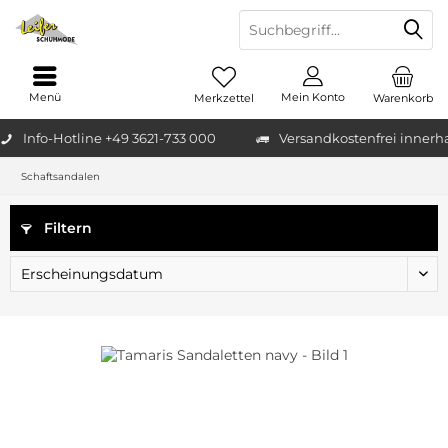
Menü
Mein Konto
Merkzettel
Warenkorb
Info-Hotline +49 3621-733 000
Versandkostenfrei innerh
Schaftsandalen
Filtern