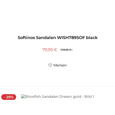
Softinos Sandalen WISH789SOF black
79,95 €
109,95 €
Merken
- 29%