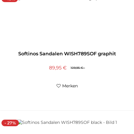
Softinos Sandalen WISH789SOF graphit
89,95 €
109,95 €
Merken
- 27%