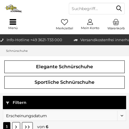
Menü
Mein Konto
Merkzettel
Warenkorb
Info-Hotline +49 3621-733 000
Versandkostenfrei innerh
Schnürschuhe
Elegante Schnürschuhe
Sportliche Schnürschuhe
Filtern
1
von
6