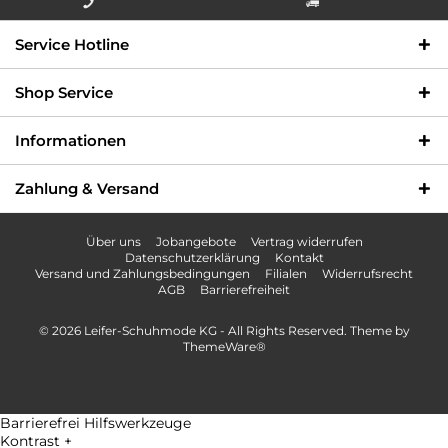
Info-Hotline +49 3621-733
Versandkostenfrei innerhalb
Service Hotline
000
Deutschlands
Shop Service
Informationen
Zahlung & Versand
Über uns
Jobangebote
Vertrag widerrufen
Datenschutzerklärung
Kontakt
Versand und Zahlungsbedingungen
Filialen
Widerrufsrecht
AGB
Barrierefreiheit
© 2026 Leifer-Schuhmode KG - All Rights Reserved. Theme by
ThemeWare®
Barrierefrei Hilfswerkzeuge
Kontrast +