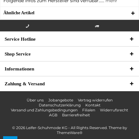
Folgende Infos zum Hersteller sind verfübar......
mehr
Ähnliche Artikel
Info-Hotline +49 3621-733
Versandkostenfrei innerhalb
Service Hotline
000
Deutschlands
Shop Service
Informationen
Zahlung & Versand
Über uns
Jobangebote
Vertrag widerrufen
Datenschutzerklärung
Kontakt
Versand und Zahlungsbedingungen
Filialen
Widerrufsrecht
AGB
Barrierefreiheit
© 2026 Leifer-Schuhmode KG - All Rights Reserved. Theme by
ThemeWare®