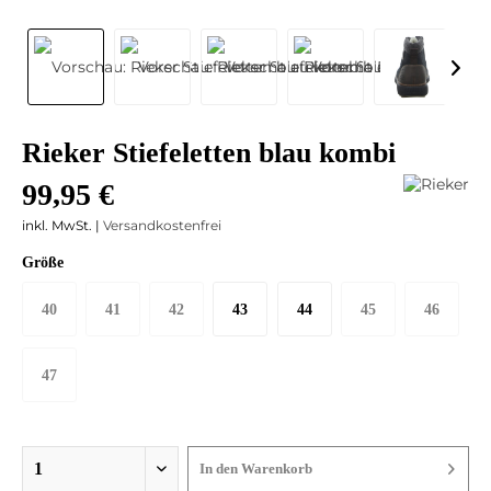
Rieker Stiefeletten blau kombi
99,95 €
inkl. MwSt. |
Versandkostenfrei
Größe
40
41
42
43
44
45
46
47
In den
Warenkorb