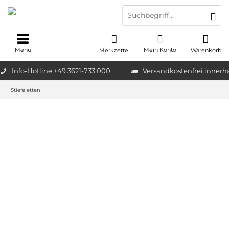
Menü
Mein Konto
Merkzettel
Warenkorb
Info-Hotline +49 3621-733 000
Versandkostenfrei innerh
Stiefeletten