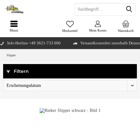
Menü
Mein Konto
Merkzettel
Warenkorb
Info-Hotline +49 3621-733 000
Versandkostenfrei innerhalb Deuts
Slipper
Filtern