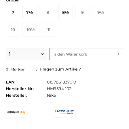
Größe
7
7½
8
8½
9
9½
41 EU
42 EU
42½ EU
43 EU
44 EU
44½ EU
10
10½
11
45 EU
45½ EU
46 EU
In den
Warenkorb
Fragen zum Artikel?
Merken
EAN:
0197861837019
Hersteller-Nr.:
HM9594 102
Hersteller:
Nike