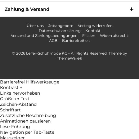
Zahlung & Versand
Über uns
Jobangebote
Vertrag widerrufen
Datenschutzerklärung
Kontakt
Versand und Zahlungsbedingungen
Filialen
Widerrufsrecht
AGB
Barrierefreiheit
© 2026 Leifer-Schuhmode KG - All Rights Reserved. Theme by
ThemeWare®
Barrierefrei Hilfswerkzeuge
Kontrast +
Links hervorheben
Größerer Text
Zeichen-Abstand
Schriftart
Zusätzliche Beschreibung
Animationen pausieren
Lese-Führung
Navigation per Tab-Taste
Mauszeiger