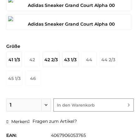
Größe
41 1/3
42
42 2/3
43 1/3
44
44 2/3
45 1/3
46
In den
Warenkorb
Fragen zum Artikel?
Merken
EAN:
4067906053765