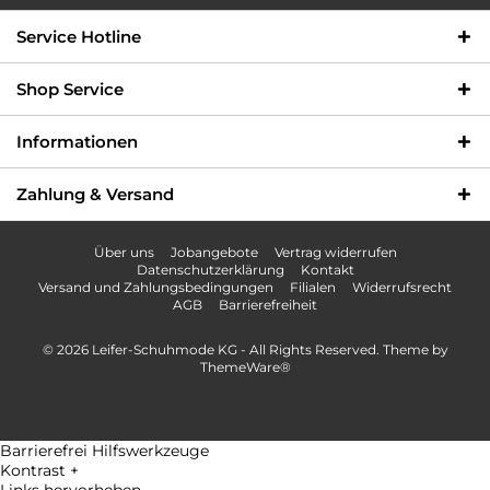
Info-Hotline +49 3621-733
Versandkostenfrei innerhalb
Service Hotline
000
Deutschlands
Shop Service
Informationen
Zahlung & Versand
Über uns
Jobangebote
Vertrag widerrufen
Datenschutzerklärung
Kontakt
Versand und Zahlungsbedingungen
Filialen
Widerrufsrecht
AGB
Barrierefreiheit
© 2026 Leifer-Schuhmode KG - All Rights Reserved. Theme by
ThemeWare®
Barrierefrei Hilfswerkzeuge
Kontrast +