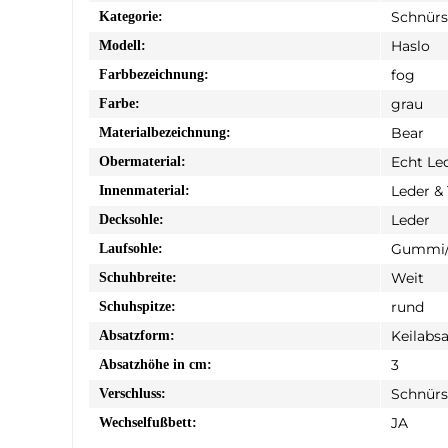
Schnür
Kategorie:
Haslo
Modell:
fog
Farbbezeichnung:
grau
Farbe:
Bear
Materialbezeichnung:
Echt Le
Obermaterial:
Leder & 
Innenmaterial:
Leder
Decksohle:
Gummi/
Laufsohle:
Weit
Schuhbreite:
rund
Schuhspitze:
Keilabsa
Absatzform:
3
Absatzhöhe in cm:
Schnürs
Verschluss:
JA
Wechselfußbett: