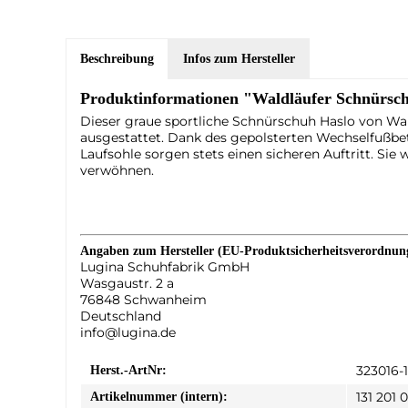
Beschreibung
Infos zum Hersteller
Produktinformationen "Waldläufer Schnürsch
Dieser graue sportliche Schnürschuh Haslo von Wal
ausgestattet. Dank des gepolsterten Wechselfußbett
Laufsohle sorgen stets einen sicheren Auftritt. S
verwöhnen.
Angaben zum Hersteller (EU-Produktsicherheitsverordnu
Lugina Schuhfabrik GmbH
Wasgaustr. 2 a
76848 Schwanheim
Deutschland
info@lugina.de
323016-
Herst.-ArtNr:
131 201 
Artikelnummer (intern):