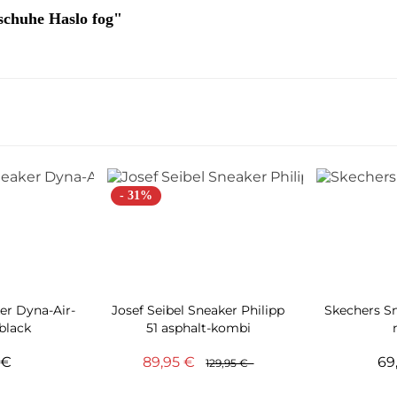
schuhe Haslo fog"
- 31%
er Dyna-Air-
Josef Seibel Sneaker Philipp
Skechers S
black
51 asphalt-kombi
5 €
89,95 €
69
129,95 €