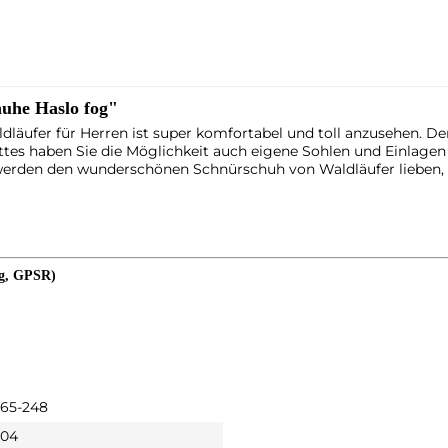
uhe Haslo fog"
dläufer für Herren ist super komfortabel und toll anzusehen. D
es haben Sie die Möglichkeit auch eigene Sohlen und Einlagen z
ie werden den wunderschönen Schnürschuh von Waldläufer lieben,
ng, GPSR)
165-248
004