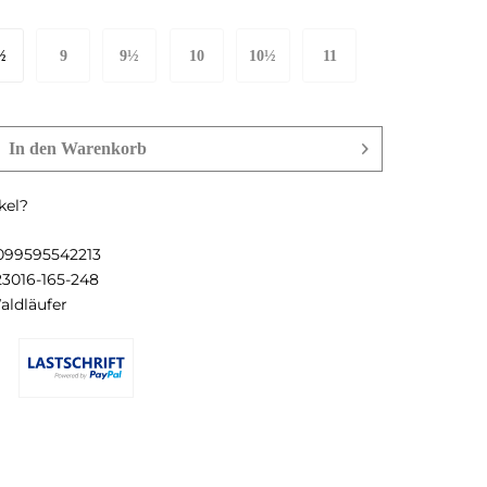
½
9
9½
10
10½
11
 EU
43 EU
44 EU
44½ EU
45 EU
46 EU
In den
Warenkorb
kel?
099595542213
23016-165-248
aldläufer