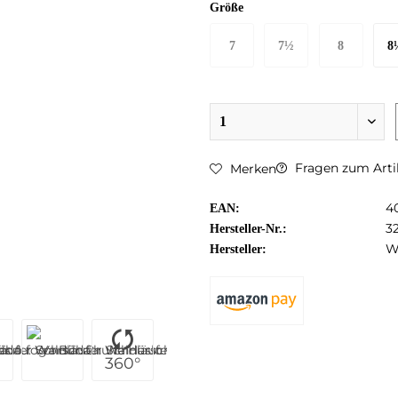
Größe
7
7½
8
8
40½ EU
41 EU
42 EU
42½
Fragen zum Arti
Merken
4
EAN:
3
Hersteller-Nr.:
W
Hersteller:
360°