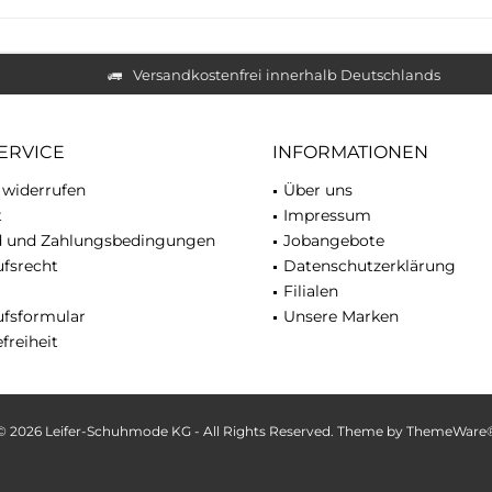
Versandkostenfrei innerhalb Deutschlands
ERVICE
INFORMATIONEN
 widerrufen
Über uns
t
Impressum
d und Zahlungsbedingungen
Jobangebote
fsrecht
Datenschutzerklärung
Filialen
ufsformular
Unsere Marken
freiheit
© 2026 Leifer-Schuhmode KG - All Rights Reserved. Theme by
ThemeWare