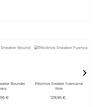
neaker Bounder
Pikolinos Sneaker Fuencarral
Skeche
navy
blue
Ripk
,95 €
129,95 €