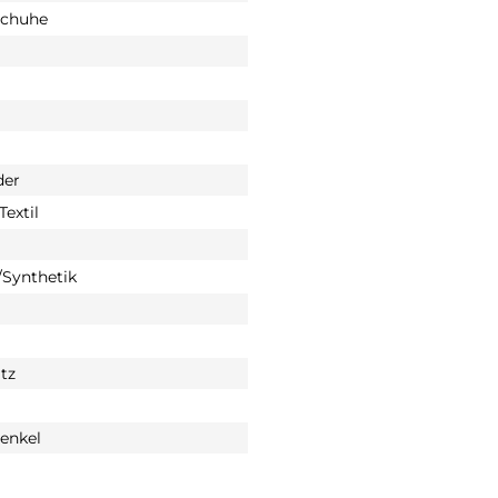
schuhe
der
Textil
Synthetik
tz
enkel