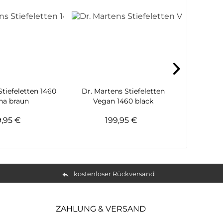
Stiefeletten 1460
Dr. Martens Stiefeletten
Dr. Marte
na braun
Vegan 1460 black
P
9,95 €
199,95 €
kostenloser Rückversand
ZAHLUNG & VERSAND