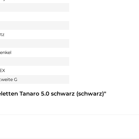
tz
enkel
EX
weite G
eletten Tanaro 5.0 schwarz (schwarz)"