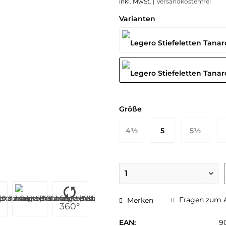
inkl. MwSt. |
Versandkostenfrei
Varianten
Größe
4½
5
5½
37 EU
38 EU
38½ EU
3
Fragen zum A
Merken
360°
EAN:
9