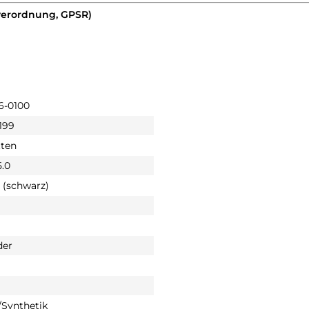
verordnung, GPSR)
6-0100
199
tten
5.0
 (schwarz)
der
Synthetik