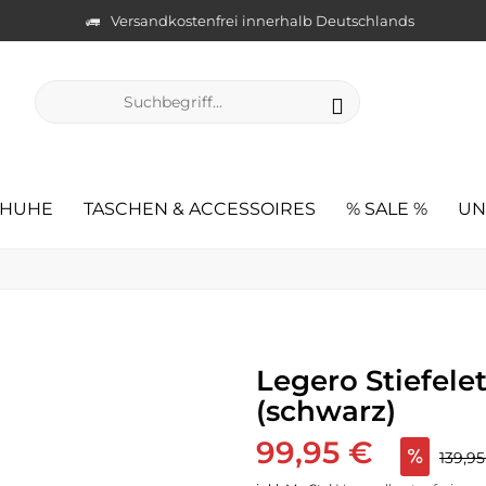
Versandkostenfrei innerhalb Deutschlands
CHUHE
TASCHEN & ACCESSOIRES
% SALE %
UN
Legero Stiefele
(schwarz)
99,95 €
139,9