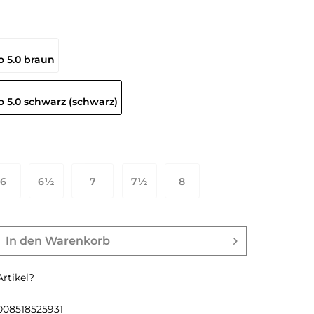
6
6½
7
7½
8
9 EU
40 EU
40½ EU
41 EU
42 EU
In den
Warenkorb
rtikel?
008518525931