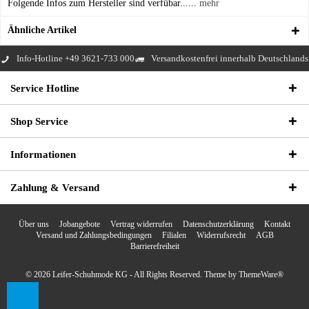
Folgende Infos zum Hersteller sind verfübar......
mehr
Ähnliche Artikel
Info-Hotline +49 3621-733 000
Versandkostenfrei innerhalb Deutschlands
Service Hotline
Shop Service
Informationen
Zahlung & Versand
Über uns
Jobangebote
Vertrag widerrufen
Datenschutzerklärung
Kontakt
Versand und Zahlungsbedingungen
Filialen
Widerrufsrecht
AGB
Barrierefreiheit
© 2026 Leifer-Schuhmode KG - All Rights Reserved. Theme by
ThemeWare®