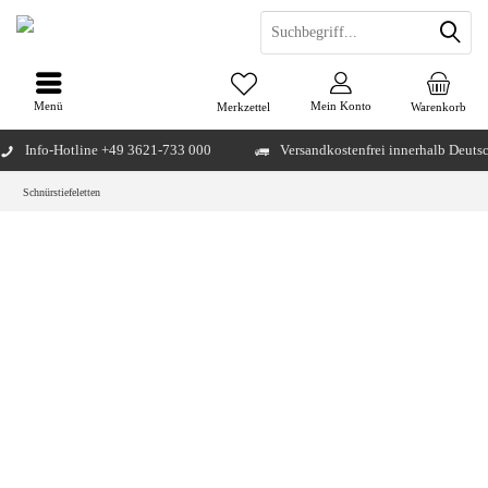
Menü
Mein Konto
Merkzettel
Warenkorb
Info-Hotline +49 3621-733 000
Versandkostenfrei innerhalb Deuts
Schnürstiefeletten