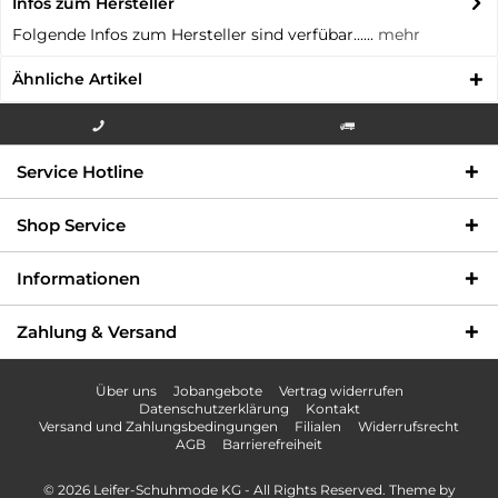
Infos zum Hersteller
Folgende Infos zum Hersteller sind verfübar......
mehr
Ähnliche Artikel
Info-Hotline +49 3621-733
Versandkostenfrei innerhalb
Service Hotline
000
Deutschlands
Shop Service
Informationen
Zahlung & Versand
Über uns
Jobangebote
Vertrag widerrufen
Datenschutzerklärung
Kontakt
Versand und Zahlungsbedingungen
Filialen
Widerrufsrecht
AGB
Barrierefreiheit
© 2026 Leifer-Schuhmode KG - All Rights Reserved. Theme by