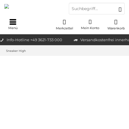
Menü
Mein Konto
Merkzettel
Warenkorb
Info-Hotline +49 3621-733 000
Versandkostenfrei innerh
Sneaker High