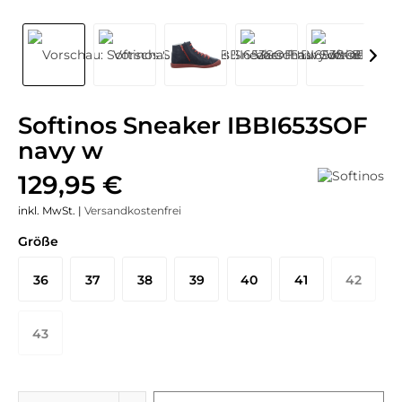
Softinos Sneaker IBBI653SOF
navy w
129,95 €
inkl. MwSt. |
Versandkostenfrei
Größe
36
37
38
39
40
41
42
43