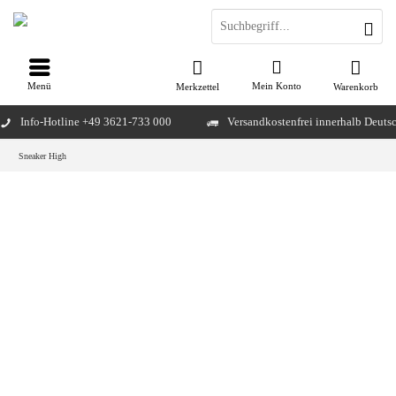
Menü
Mein Konto
Merkzettel
Warenkorb
Info-Hotline +49 3621-733 000
Versandkostenfrei innerhalb Deuts
Sneaker High