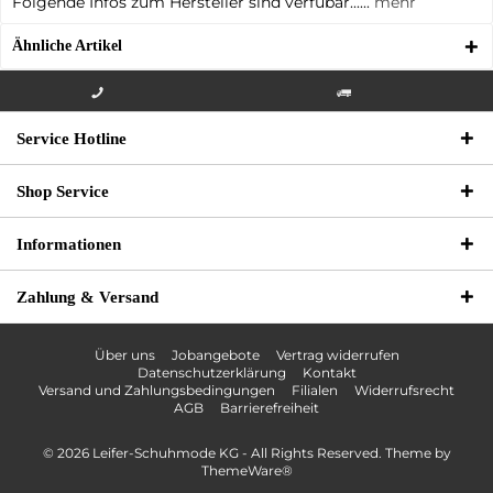
Folgende Infos zum Hersteller sind verfübar......
mehr
Ähnliche Artikel
Info-Hotline +49 3621-733
Versandkostenfrei innerhalb
Service Hotline
000
Deutschlands
Shop Service
Informationen
Zahlung & Versand
Über uns
Jobangebote
Vertrag widerrufen
Datenschutzerklärung
Kontakt
Versand und Zahlungsbedingungen
Filialen
Widerrufsrecht
AGB
Barrierefreiheit
© 2026 Leifer-Schuhmode KG - All Rights Reserved. Theme by
ThemeWare®