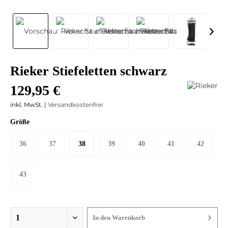
Rieker Stiefeletten schwarz
129,95 €
inkl. MwSt. |
Versandkostenfrei
Größe
36
37
38
39
40
41
42
43
In den
Warenkorb