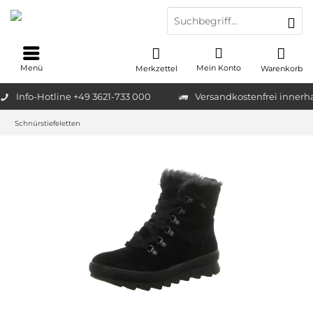
Menü
Mein Konto
Merkzettel
Warenkorb
Info-Hotline +49 3621-733 000
Versandkostenfrei innerh
Schnürstiefeletten