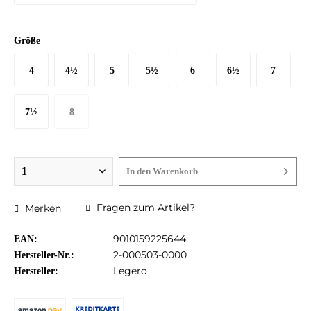
Größe
4
4½
5
5½
6
6½
7
36½ EU
37 EU
38 EU
38½ EU
39 EU
40 EU
40½ EU
7½
8
41 EU
42 EU
In den
Warenkorb
Fragen zum Artikel?
Merken
9010159225644
EAN:
2-000503-0000
Hersteller-Nr.:
Legero
Hersteller: