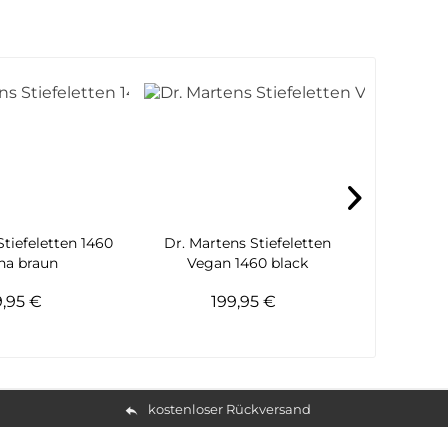
Stiefeletten 1460
Dr. Martens Stiefeletten
Dr. Marte
na braun
Vegan 1460 black
P
9,95 €
199,95 €
kostenloser Rückversand