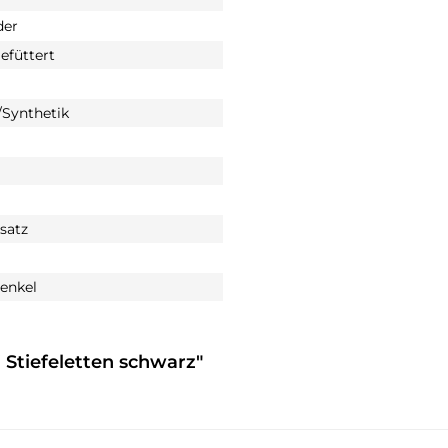
der
füttert
Synthetik
satz
enkel
 Stiefeletten schwarz"