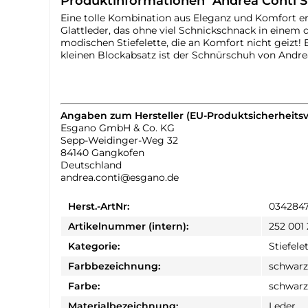
Produktinformationen "Andrea Conti S
Eine tolle Kombination aus Eleganz und Komfort erg
Glattleder, das ohne viel Schnickschnack in einem 
modischen Stiefelette, die an Komfort nicht geizt!
kleinen Blockabsatz ist der Schnürschuh von Andrea
Angaben zum Hersteller (EU-Produktsicherheits
Esgano GmbH & Co. KG
Sepp-Weidinger-Weg 32
84140 Gangkofen
Deutschland
andrea.conti@esgano.de
Herst.-ArtNr:
0342847
Artikelnummer (intern):
252 001
Kategorie:
Stiefele
Farbbezeichnung:
schwarz
Farbe:
schwarz
Materialbezeichnung:
Leder