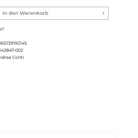
In den
Warenkorb
l?
065139192145
342847-002
ndrea Conti