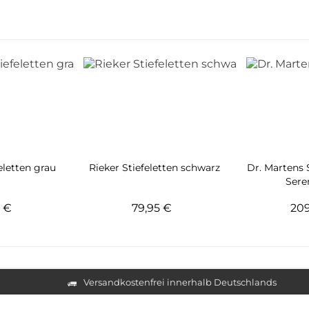
letten grau
Rieker Stiefeletten schwarz
Dr. Martens 
Sere
5 €
79,95 €
20
Versandkostenfrei innerhalb Deutschlands