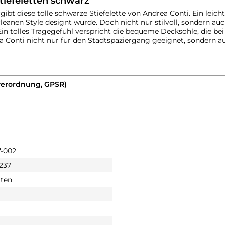
tiefeletten schwarz"
ibt diese tolle schwarze Stiefelette von Andrea Conti. Ein lei
cleanen Style designt wurde. Doch nicht nur stilvoll, sondern 
 Ein tolles Tragegefühl verspricht die bequeme Decksohle, die 
 Conti nicht nur für den Stadtspaziergang geeignet, sondern au
verordnung, GPSR)
-002
 237
tten