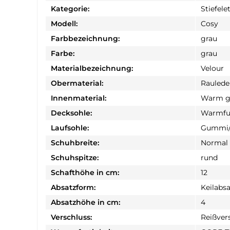
Kategorie:
Stiefele
Modell:
Cosy
Farbbezeichnung:
grau
Farbe:
grau
Materialbezeichnung:
Velour
Obermaterial:
Raulede
Innenmaterial:
Warm ge
Decksohle:
Warmfu
Laufsohle:
Gummi/
Schuhbreite:
Normal
Schuhspitze:
rund
Schafthöhe in cm:
12
Absatzform:
Keilabsa
Absatzhöhe in cm:
4
Verschluss:
Reißver