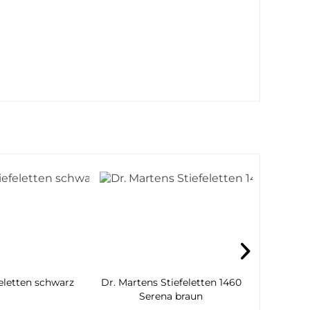
feletten schwarz
Dr. Martens Stiefeletten 1460
Rieke
Serena braun