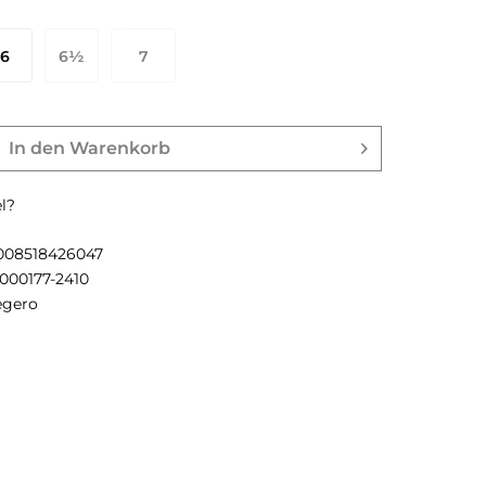
6
6½
7
9 EU
40 EU
40½ EU
In den
Warenkorb
l?
008518426047
-000177-2410
egero