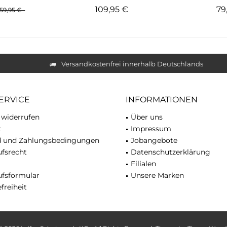
109,95 €
79
59,95 €
Versandkostenfrei innerhalb Deutschlands
ERVICE
INFORMATIONEN
 widerrufen
Über uns
t
Impressum
d und Zahlungsbedingungen
Jobangebote
fsrecht
Datenschutzerklärung
Filialen
ufsformular
Unsere Marken
freiheit