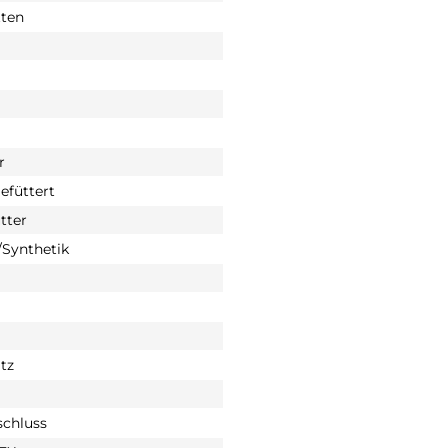
tten
r
füttert
tter
Synthetik
tz
schluss