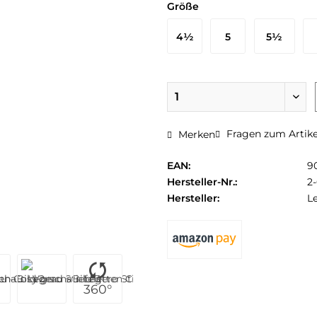
Größe
4½
5
5½
37 EU
38 EU
38½ EU
3
Fragen zum Artike
Merken
EAN:
9
Hersteller-Nr.:
2
Hersteller:
L
360°