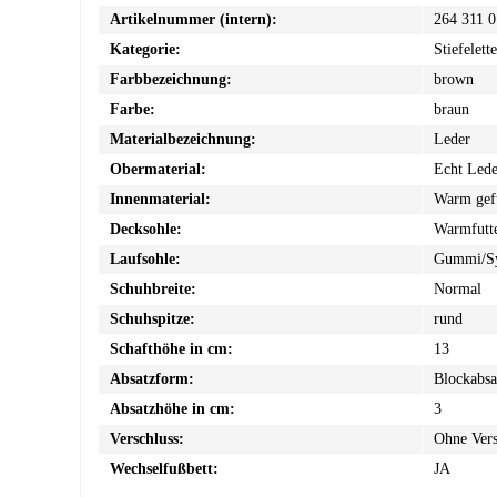
Artikelnummer (intern):
264 311 
Kategorie:
Stiefelett
Farbbezeichnung:
brown
Farbe:
braun
Materialbezeichnung:
Leder
Obermaterial:
Echt Lede
Innenmaterial:
Warm gefü
Decksohle:
Warmfutt
Laufsohle:
Gummi/Sy
Schuhbreite:
Normal
Schuhspitze:
rund
Schafthöhe in cm:
13
Absatzform:
Blockabsa
Absatzhöhe in cm:
3
Verschluss:
Ohne Vers
Wechselfußbett:
JA