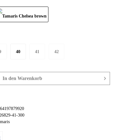
9
40
41
42
In den
Warenkorb
64197879920
26829-41-300
maris