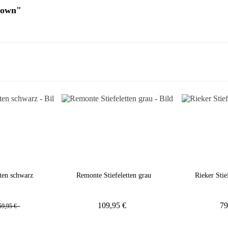
rown"
tten schwarz
Remonte Stiefeletten grau
Rieker Stie
109,95 €
79
59,95 €