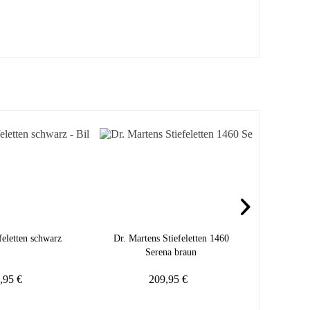
feletten schwarz
Dr. Martens Stiefeletten 1460
Riek
Serena braun
,95 €
209,95 €