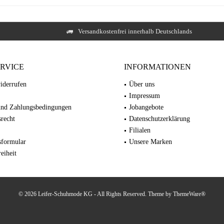
Versandkostenfrei innerhalb Deutschlands
ERVICE
INFORMATIONEN
iderrufen
Über uns
Impressum
und Zahlungsbedingungen
Jobangebote
recht
Datenschutzerklärung
Filialen
sformular
Unsere Marken
reiheit
© 2026 Leifer-Schuhmode KG - All Rights Reserved. Theme by
ThemeWare®