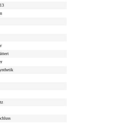
013
en
r
ttert
er
nthetik
tz
chluss