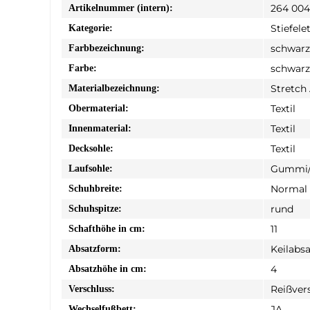
264 004
Artikelnummer (intern):
Stiefele
Kategorie:
schwarz
Farbbezeichnung:
schwarz
Farbe:
Stretch
Materialbezeichnung:
Textil
Obermaterial:
Textil
Innenmaterial:
Textil
Decksohle:
Gummi/
Laufsohle:
Normal
Schuhbreite:
rund
Schuhspitze:
11
Schafthöhe in cm:
Keilabsa
Absatzform:
4
Absatzhöhe in cm:
Reißver
Verschluss:
JA
Wechselfußbett: