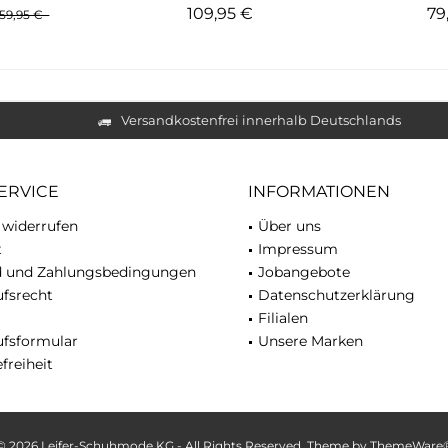
109,95 €
79
59,95 €
Versandkostenfrei innerhalb Deutschlands
ERVICE
INFORMATIONEN
 widerrufen
Über uns
t
Impressum
d und Zahlungsbedingungen
Jobangebote
fsrecht
Datenschutzerklärung
Filialen
ufsformular
Unsere Marken
freiheit
© 2026 Leifer-Schuhmode KG - All Rights Reserved. Theme by
ThemeWare