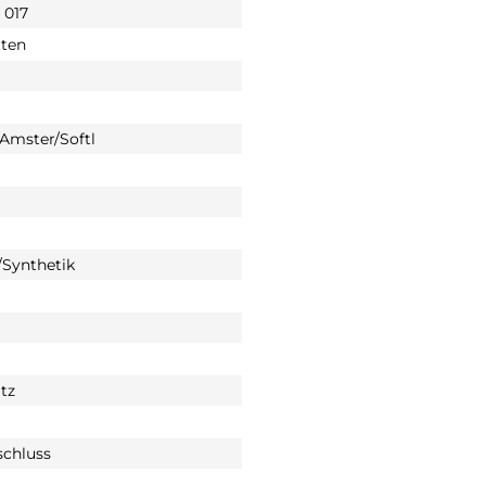
 017
tten
 Amster/Softl
Synthetik
tz
schluss