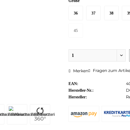
Größe
36
37
38
3
45
Fragen zum Artike
Merken
4
EAN:
D
Hersteller-Nr.:
R
Hersteller:
360°