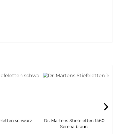
feletten schwarz
Dr. Martens Stiefeletten 1460
Rieke
Serena braun