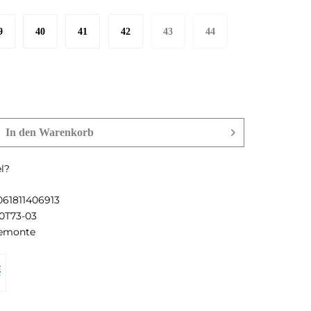
9
40
41
42
43
44
In den
Warenkorb
l?
061811406913
0T73-03
emonte