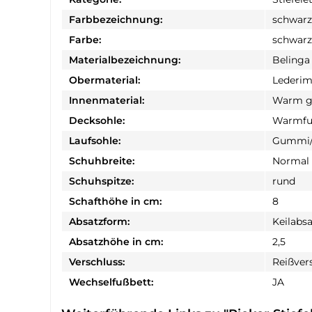
Farbbezeichnung:
schwarz
Farbe:
schwarz
Materialbezeichnung:
Belinga
Obermaterial:
Lederim
Innenmaterial:
Warm ge
Decksohle:
Warmfu
Laufsohle:
Gummi/
Schuhbreite:
Normal
Schuhspitze:
rund
Schafthöhe in cm:
8
Absatzform:
Keilabsa
Absatzhöhe in cm:
2,5
Verschluss:
Reißver
Wechselfußbett:
JA