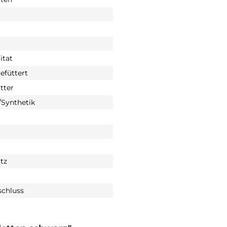
itat
füttert
tter
Synthetik
tz
schluss