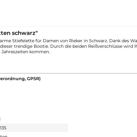
tten schwarz"
 warme Stiefelette für Damen von Rieker in Schwarz. Dank des W
dieser trendige Bootie. Durch die beiden Reißverschlüsse wird Ih
en Jahreszeiten kommen.
verordnung, GPSR)
1
135
tten