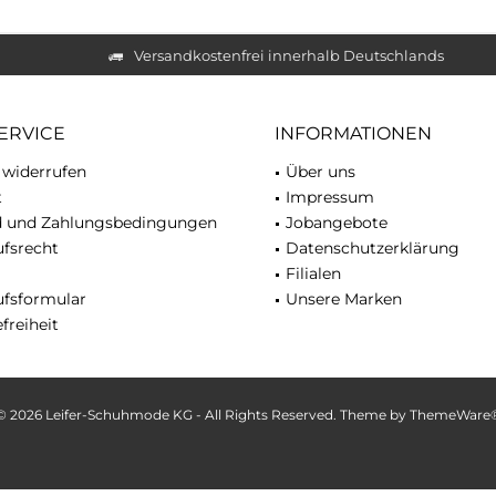
Versandkostenfrei innerhalb Deutschlands
ERVICE
INFORMATIONEN
 widerrufen
Über uns
t
Impressum
d und Zahlungsbedingungen
Jobangebote
fsrecht
Datenschutzerklärung
Filialen
ufsformular
Unsere Marken
freiheit
© 2026 Leifer-Schuhmode KG - All Rights Reserved. Theme by
ThemeWare