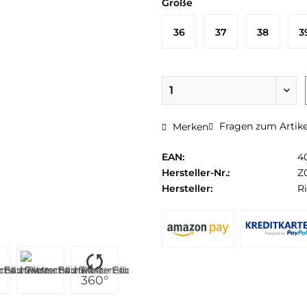
Größe
36
37
38
3
Fragen zum Artike
Merken
EAN:
4
Hersteller-Nr.:
Z
Hersteller:
R
360°