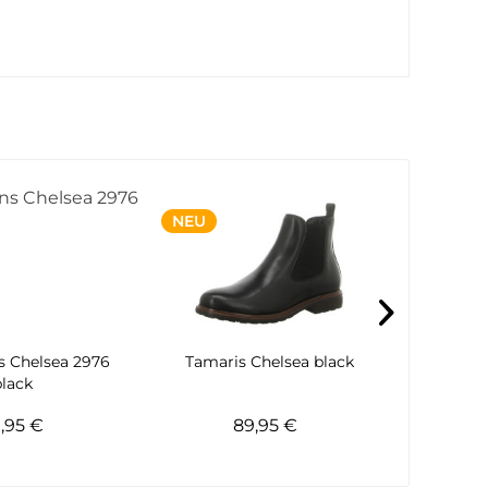
NEU
s Chelsea 2976
Tamaris Chelsea black
Rieker S
black
9,95 €
89,95 €