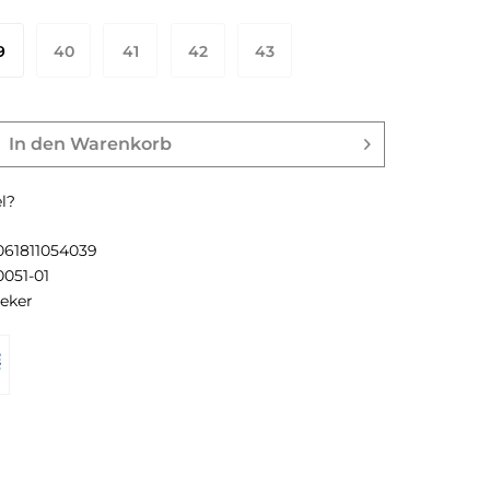
9
40
41
42
43
In den
Warenkorb
l?
061811054039
0051-01
ieker