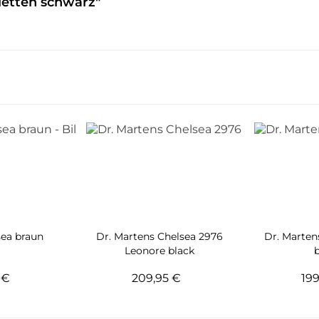
letten schwarz"
sea braun
Dr. Martens Chelsea 2976
Dr. Marten
Leonore black
5 €
209,95 €
19