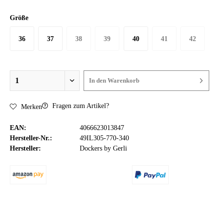
Größe
36
37
38
39
40
41
42
In den
Warenkorb
Fragen zum Artikel?
Merken
EAN:
4066623013847
Hersteller-Nr.:
49IL305-770-340
Hersteller:
Dockers by Gerli