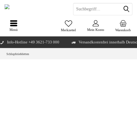
Menü
Mein Konto
Merkzettel
Warenkorb
Info-Hotline +49 3621-733 000
Versandkostenfrei innerhalb Deuts
Schlupfstiefeletten