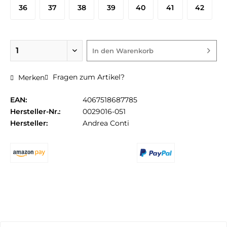
36
37
38
39
40
41
42
In den
Warenkorb
Fragen zum Artikel?
Merken
EAN:
4067518687785
Hersteller-Nr.:
0029016-051
Hersteller:
Andrea Conti