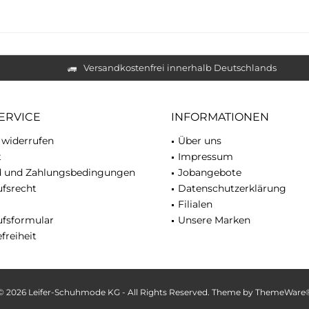
Versandkostenfrei innerhalb Deutschlands
ERVICE
INFORMATIONEN
 widerrufen
Über uns
t
Impressum
d und Zahlungsbedingungen
Jobangebote
fsrecht
Datenschutzerklärung
Filialen
ufsformular
Unsere Marken
freiheit
© 2026 Leifer-Schuhmode KG - All Rights Reserved. Theme by
ThemeWare