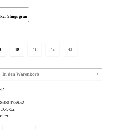
9
40
41
42
43
In den
Warenkorb
l?
061811173952
7060-52
ieker