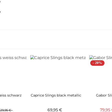
e
"
- 20%
eiss schwarz
Caprice Slings black metallic
Gabor Sl
69,95 €
79,95
129,95 €