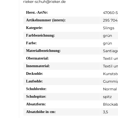
rieker-schuh@rieker.de
47060-5
Herst.-ArtNr:
295 704
Artikelnummer (intern):
Slings
Kategorie:
grün
Farbbezeichnung:
grün
Farbe:
Santiag
Materialbezeichnung:
Textil u
Obermaterial:
Textil u
Innenmaterial:
Kunstst
Decksohle:
Gummi/
Laufsohle:
Normal
Schuhbreite:
spitz
Schuhspitze:
Blockab
Absatzform:
3,5
Absatzhöhe in cm: