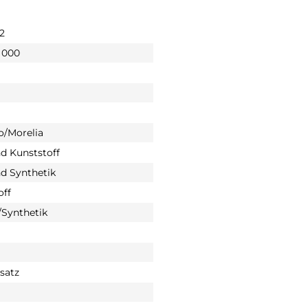
2
 000
o/Morelia
nd Kunststoff
nd Synthetik
off
Synthetik
satz