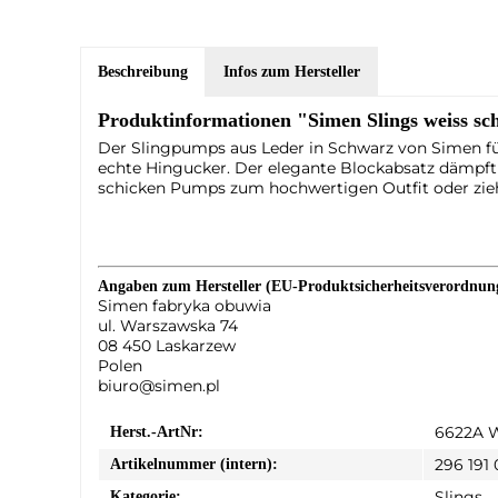
Beschreibung
Infos zum Hersteller
Produktinformationen "Simen Slings weiss s
Der Slingpumps aus Leder in Schwarz von Simen für
echte Hingucker. Der elegante Blockabsatz dämpft I
schicken Pumps zum hochwertigen Outfit oder ziehe
Angaben zum Hersteller (EU-Produktsicherheitsverordnu
Simen fabryka obuwia
ul. Warszawska 74
08 450 Laskarzew
Polen
biuro@simen.pl
6622A 
Herst.-ArtNr:
296 191
Artikelnummer (intern):
Slings
Kategorie: