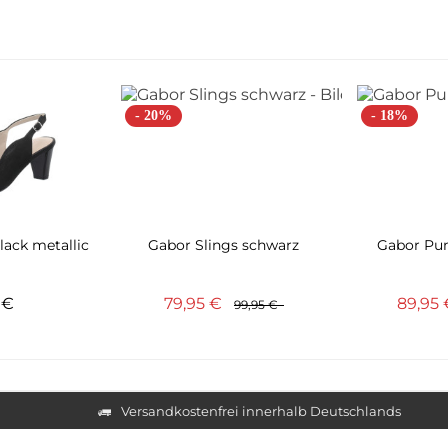
- 20%
- 18%
lack metallic
Gabor Slings schwarz
Gabor Pum
5 €
79,95 €
89,95
99,95 €
Versandkostenfrei innerhalb Deutschlands