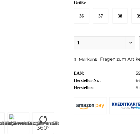
Größe
36
37
38
3
Fragen zum Artike
Merken
5
EAN:
6
Hersteller-Nr.:
S
Hersteller:
360°