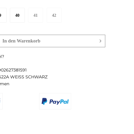
9
40
41
42
In den
Warenkorb
l?
902627381591
622A WEISS SCHWARZ
imen