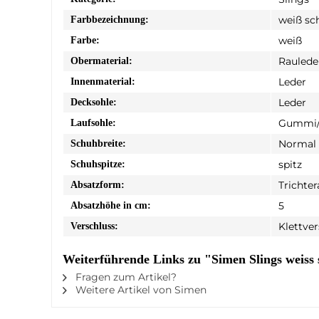
weiß sc
Farbbezeichnung:
weiß
Farbe:
Raulede
Obermaterial:
Leder
Innenmaterial:
Leder
Decksohle:
Gummi/
Laufsohle:
Normal
Schuhbreite:
spitz
Schuhspitze:
Trichter
Absatzform:
5
Absatzhöhe in cm:
Klettve
Verschluss:
Weiterführende Links zu "Simen Slings weiss
Fragen zum Artikel?
Weitere Artikel von Simen