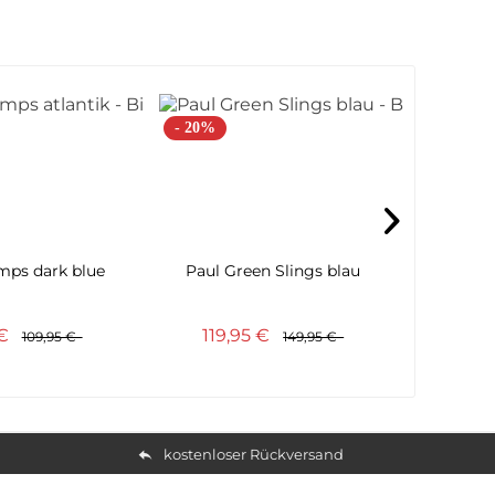
- 20%
- 25%
ps dark blue
Paul Green Slings blau
Tamaris
 €
119,95 €
44
109,95 €
149,95 €
kostenloser Rückversand