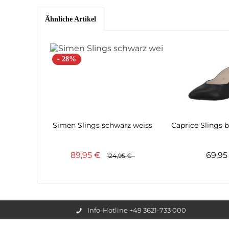
Ähnliche Artikel
- 28%
Simen Slings schwarz weiss
Caprice Slings b
89,95 €
69,9
124,95 €
Info-Hotline +49 3621-733 000