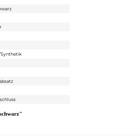
hwarz
r
Synthetik
absatz
rschluss
 schwarz"