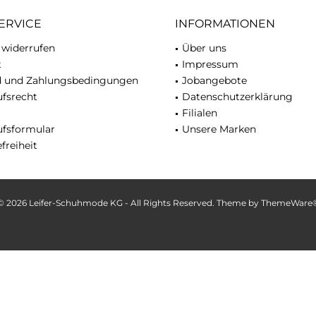
ERVICE
INFORMATIONEN
 widerrufen
Über uns
t
Impressum
d und Zahlungsbedingungen
Jobangebote
fsrecht
Datenschutzerklärung
Filialen
ufsformular
Unsere Marken
freiheit
© 2026 Leifer-Schuhmode KG - All Rights Reserved. Theme by
ThemeWare