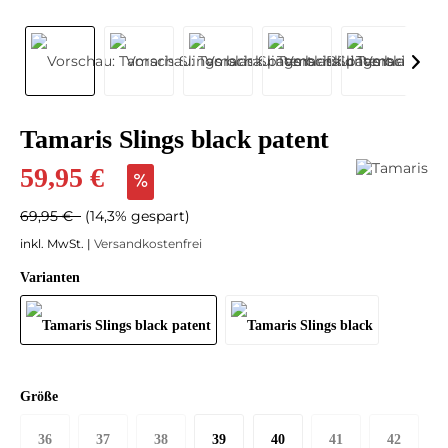
Tamaris Slings black patent
59,95 €
69,95 €
(14,3% gespart)
inkl. MwSt. |
Versandkostenfrei
Varianten
Größe
36
37
38
39
40
41
42