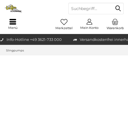
Menü
Mein Konto
Merkzettel
Warenkorb
Info-Hotline +49 3621-733 000
Versandkostenfrei innerh
Slingpumps