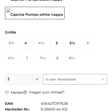
Größe
3½
4
4½
5
5½
6
36 EU
37 EU
37½ EU
38 EU
38½ EU
39 EU
6½
7
7½
8
8½
40 EU
40½ EU
41 EU
42 EU
In den
Warenkorb
Fragen zum Artikel?
Merken
EAN:
4064217297628
Hersteller-Nr.:
9-29603-44-102