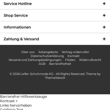
Info-Hotline +49 3621-733
Versandkostenfrei innerhalb
Service Hotline
000
Deutschlands
Shop Service
Informationen
Zahlung & Versand
Über uns
Jobangebote
Vertrag widerrufen
Datenschutzerklärung
Kontakt
Versand und Zahlungsbedingungen
Filialen
Widerrufsrecht
AGB
Barrierefreiheit
© 2026 Leifer-Schuhmode KG - All Rights Reserved. Theme by
ThemeWare®
Barrierefrei Hilfswerkzeuge
Kontrast +
Links hervorheben
Größerer Text