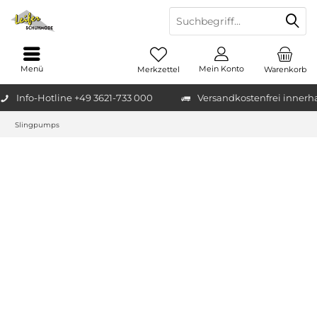
Menü
Mein Konto
Merkzettel
Warenkorb
Info-Hotline +49 3621-733 000
Versandkostenfrei innerh
Slingpumps