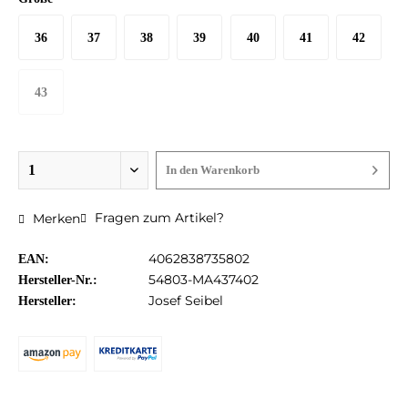
36
37
38
39
40
41
42
43
In den
Warenkorb
Fragen zum Artikel?
Merken
4062838735802
EAN:
54803-MA437402
Hersteller-Nr.:
Josef Seibel
Hersteller: