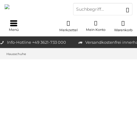
Menü
Mein Konto
Merkzettel
Warenkorb
Info-Hotline +49 3621-733 000
Versandkostenfrei innerh
Hausschuhe