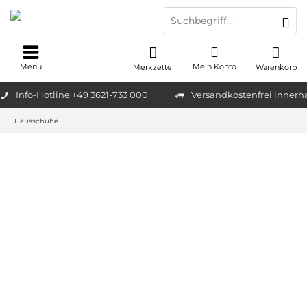
Menü
Mein Konto
Merkzettel
Warenkorb
Info-Hotline +49 3621-733 000
Versandkostenfrei innerh
Hausschuhe