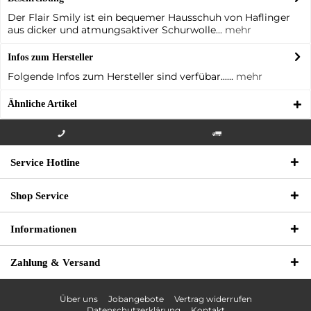
Der Flair Smily ist ein bequemer Hausschuh von Haflinger
aus dicker und atmungsaktiver Schurwolle...
mehr
Infos zum Hersteller
Folgende Infos zum Hersteller sind verfübar......
mehr
Ähnliche Artikel
Info-Hotline +49 3621-733
Versandkostenfrei innerhalb
Service Hotline
000
Deutschlands
Shop Service
Informationen
Zahlung & Versand
Über uns
Jobangebote
Vertrag widerrufen
Datenschutzerklärung
Kontakt