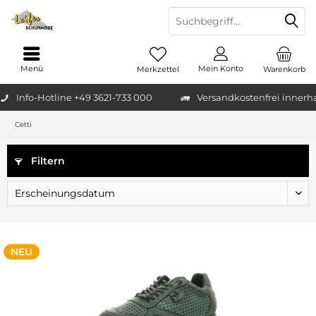
Menü
Mein Konto
Merkzettel
Warenkorb
Info-Hotline +49 3621-733 000
Versandkostenfrei innerh
Cetti
Filtern
NEU