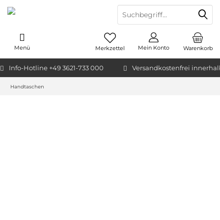
Menü
Mein Konto
Merkzettel
Warenkorb
Info-Hotline +49 3621-733 000
Versandkostenfrei innerha
Handtaschen