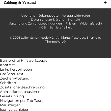
Zahlung & Versand
Über uns
Jobangebote
Vertrag widerrufen
Datenschutzerklärung
Kontakt
Versand und Zahlungsbedingungen
Filialen
Widerrufsrecht
AGB
Barrierefreiheit
© 2026 Leifer-Schuhmode KG - All Rights Reserved. Theme by
ThemeWare®
Barrierefrei Hilfswerkzeuge
Kontrast +
Links hervorheben
Größerer Text
Zeichen-Abstand
Schriftart
Zusätzliche Beschreibung
Animationen pausieren
Lese-Führung
Navigation per Tab-Taste
Mauszeiger
Icon verschieben