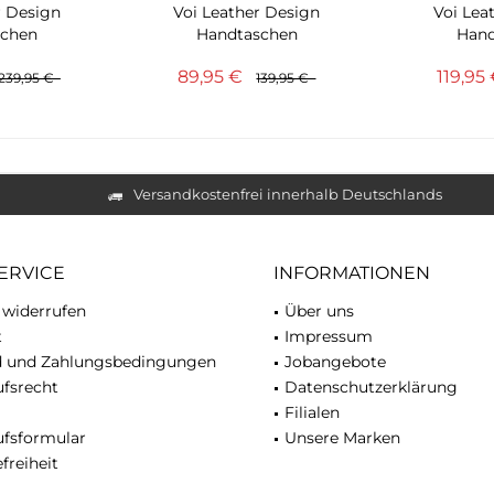
r Design
Voi Leather Design
Voi Lea
schen
Handtaschen
Hand
sche...
Umhängetasche...
Kurzgri
89,95 €
119,95
239,95 €
139,95 €
Versandkostenfrei innerhalb Deutschlands
ERVICE
INFORMATIONEN
 widerrufen
Über uns
t
Impressum
d und Zahlungsbedingungen
Jobangebote
fsrecht
Datenschutzerklärung
Filialen
ufsformular
Unsere Marken
freiheit