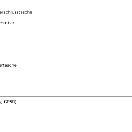
verschlusstasche
nehmbar
ertasche
ng, GPSR)