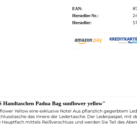
8
EAN:
24
Hersteller-Nr.:
S
Hersteller:
andtaschen Padua Bag sunflower yellow"
flower Yellow eine exklusive Note! Aus pflanzlich gegerbtem Le
chlusstasche das Innere der Ledertasche. Der Lederpaspel, mit d
le Hauptfach mittels Reißverschluss und werden Sie Teil des Ab