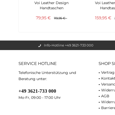
Voi Leather Design
Voi Leathe
Handtaschen
Handta
Umhängetasche...
Schulterta
79,95 €
159,95 €
119,95 €
Info-Hotline +49 3621-733 000
SERVICE HOTLINE
SHOP S
Vertrag
Telefonische Unterstützung und
Kontak
Beratung unter:
Versan
Widerru
+49 3621-733 000
AGB
Mo-Fr, 09:00 - 17:00 Uhr
Widerr
Barriere