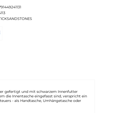
791449241131
113
TICKSANDSTONES
der gefertigt und mit schwarzem Innenfutter
em die Innentasche eingefasst sind, verspricht ein
enteuers - als Handtasche, Umhängetasche oder