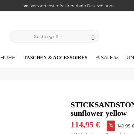
Versandkostenfrei innerhalb Deutschlands
CHUHE
% SALE %
UN
TASCHEN & ACCESSOIRES
STICKSANDSTONE
sunflower yellow
114,95 €
149,95