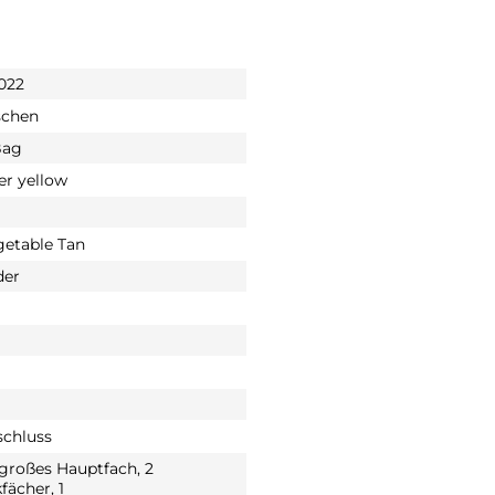
 022
schen
Bag
er yellow
etable Tan
der
schluss
 großes Hauptfach, 2
fächer, 1