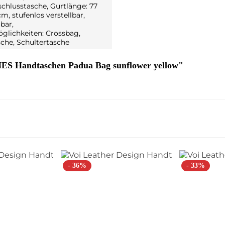
schlusstasche, Gurtlänge: 77
cm, stufenlos verstellbar,
bar,
glichkeiten: Crossbag,
che, Schultertasche
S Handtaschen Padua Bag sunflower yellow"
- 36%
- 33%