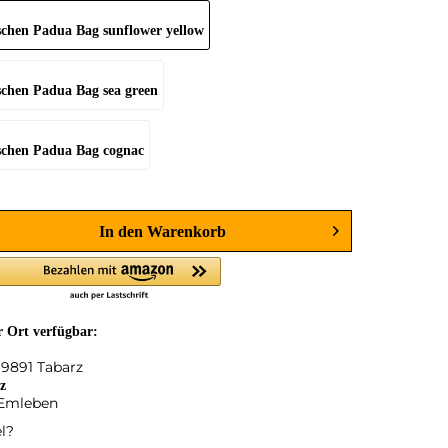
In den
Warenkorb
or Ort verfügbar:
99891 Tabarz
z
 Emleben
l?