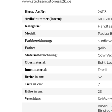
www.sticksandstonesb2b.de
24113
Herst.-ArtNr:
610 601
Artikelnummer (intern):
Handta
Kategorie:
Padua 
Modell:
sunflow
Farbbezeichnung:
gelb
Farbe:
Cow Veg
Materialbezeichnung:
Echt Le
Obermaterial:
Textil
Innenmaterial:
32
Breite in cm:
7
Tiefe in cm:
23
Höhe in cm:
Reißver
Verschluss:
Innen: 1
Einsteck