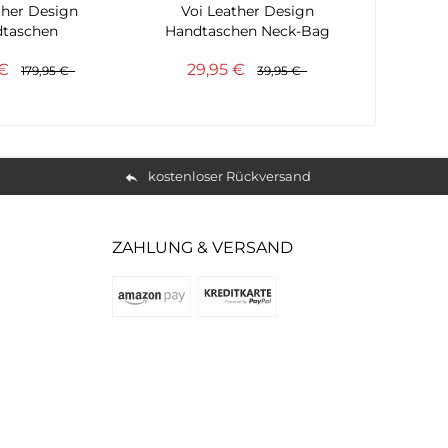
ther Design
Voi Leather Design
Voi 
taschen
Handtaschen Neck-Bag
H
fftasche...
schwarz
Umhän
 €
29,95 €
99
179,95 €
39,95 €
kostenloser Rückversand
ZAHLUNG & VERSAND