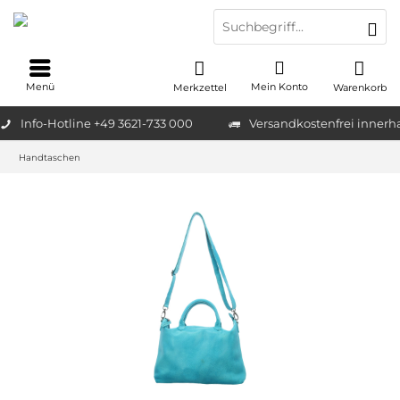
Menü
Mein Konto
Merkzettel
Warenkorb
Info-Hotline +49 3621-733 000
Versandkostenfrei innerh
Handtaschen