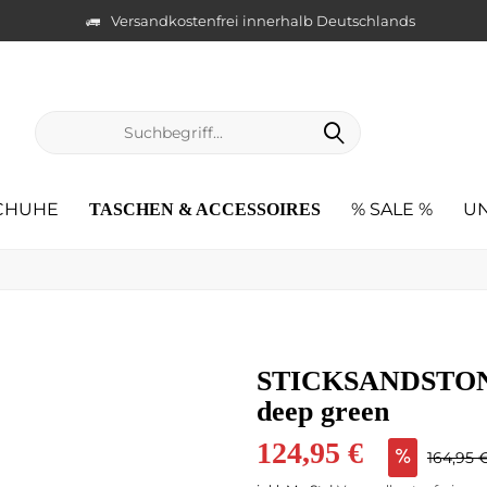
Versandkostenfrei innerhalb Deutschlands
CHUHE
% SALE %
U
TASCHEN & ACCESSOIRES
STICKSANDSTONE
deep green
124,95 €
164,95