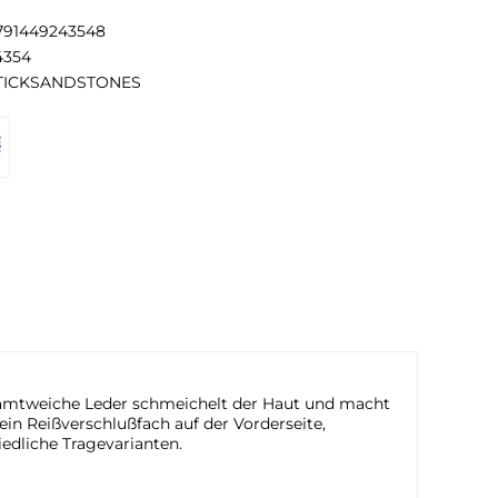
791449243548
4354
TICKSANDSTONES
samtweiche Leder schmeichelt der Haut und macht
in Reißverschlußfach auf der Vorderseite,
edliche Tragevarianten.