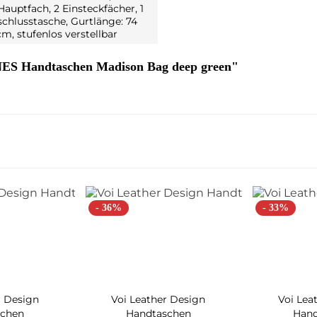
auptfach, 2 Einsteckfächer, 1
schlusstasche, Gurtlänge: 74
cm, stufenlos verstellbar
S Handtaschen Madison Bag deep green"
- 36%
- 33%
r Design
Voi Leather Design
Voi Lea
schen
Handtaschen
Hand