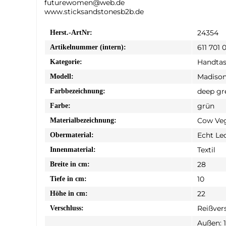
futurewomen@web.de
www.sticksandstonesb2b.de
24354
Herst.-ArtNr:
611 701 
Artikelnummer (intern):
Handta
Kategorie:
Madiso
Modell:
deep gr
Farbbezeichnung:
grün
Farbe:
Cow Veg
Materialbezeichnung:
Echt Le
Obermaterial:
Textil
Innenmaterial:
28
Breite in cm:
10
Tiefe in cm:
22
Höhe in cm:
Reißver
Verschluss:
Außen: 1