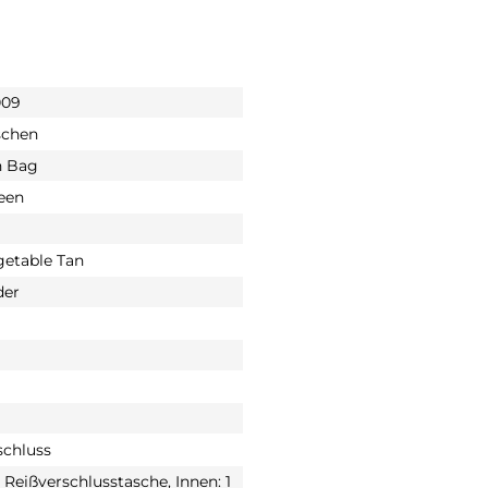
009
schen
n Bag
een
etable Tan
der
schluss
 Reißverschlusstasche, Innen: 1