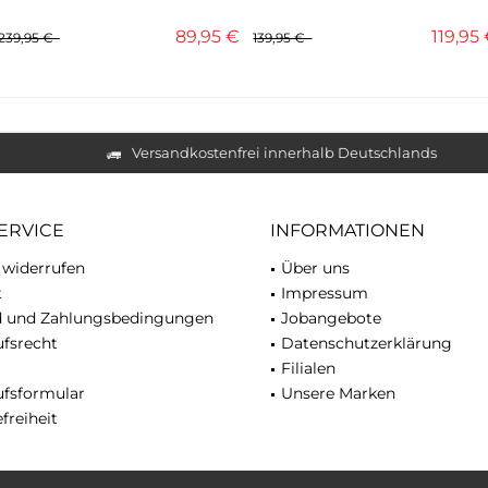
sche...
Umhängetasche...
Kurzgri
89,95 €
119,95
239,95 €
139,95 €
Versandkostenfrei innerhalb Deutschlands
ERVICE
INFORMATIONEN
 widerrufen
Über uns
t
Impressum
d und Zahlungsbedingungen
Jobangebote
fsrecht
Datenschutzerklärung
Filialen
ufsformular
Unsere Marken
freiheit