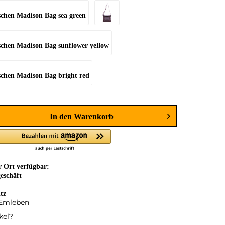
In den
Warenkorb
or Ort verfügbar:
eschäft
tz
 Emleben
kel?