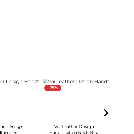
- 25%
- 29%
ther Design
Voi Leather Design
Voi 
taschen
Handtaschen Neck-Bag
H