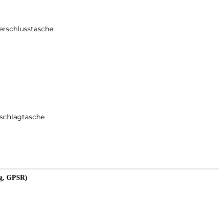
verschlusstasche
mschlagtasche
ng, GPSR)