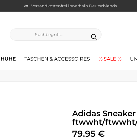
Versandkostenfrei innerhalb Deutschlands
CHUHE
TASCHEN & ACCESSOIRES
% SALE %
UN
Adidas Sneaker
ftwwht/ftwwht
79,95 €