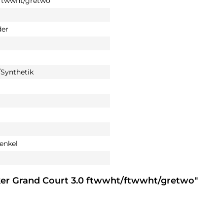
ftwwht/gretwo
der
Synthetik
enkel
ker Grand Court 3.0 ftwwht/ftwwht/gretwo"