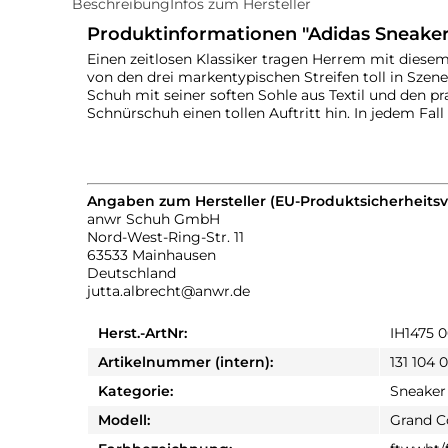
Beschreibung
Infos zum Hersteller
Produktinformationen "Adidas Sneake
Einen zeitlosen Klassiker tragen Herrem mit diese
von den drei markentypischen Streifen toll in Szen
Schuh mit seiner soften Sohle aus Textil und den p
Schnürschuh einen tollen Auftritt hin. In jedem Fa
Angaben zum Hersteller (EU-Produktsicherheits
anwr Schuh GmbH
Nord-West-Ring-Str. 11
63533 Mainhausen
Deutschland
jutta.albrecht@anwr.de
Herst.-ArtNr:
IH1475 
Artikelnummer (intern):
131 104 
Kategorie:
Sneaker
Modell:
Grand C