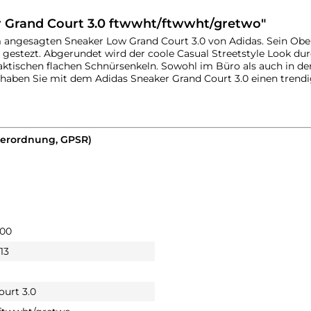
r Grand Court 3.0 ftwwht/ftwwht/gretwo"
m angesagten Sneaker Low Grand Court 3.0 von Adidas. Sein Ober
e gestezt. Abgerundet wird der coole Casual Streetstyle Look du
raktischen flachen Schnürsenkeln. Sowohl im Büro als auch in de
ll haben Sie mit dem Adidas Sneaker Grand Court 3.0 einen trend
verordnung, GPSR)
000
013
ourt 3.0