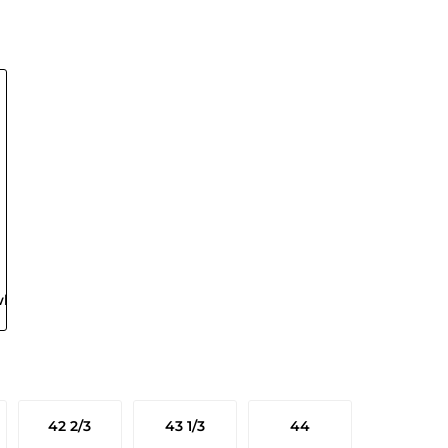
42 2/3
43 1/3
44