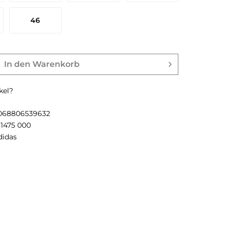
46
In den
Warenkorb
kel?
068806539632
H1475 000
didas