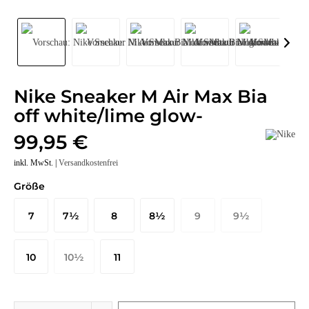
Nike Sneaker M Air Max Bia
off white/lime glow-
99,95 €
inkl. MwSt. |
Versandkostenfrei
Größe
7
7½
8
8½
9
9½
41 EU
42 EU
42½ EU
43 EU
44 EU
44½ EU
10
10½
11
45 EU
45½ EU
46 EU