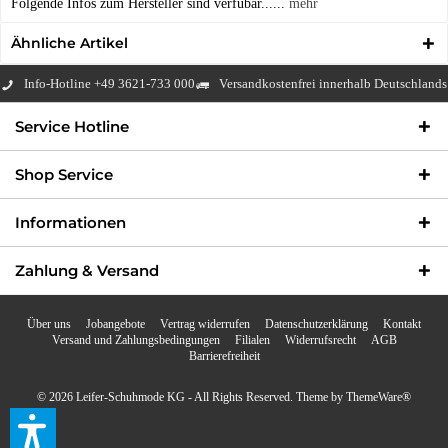
Folgende Infos zum Hersteller sind verfübar......
mehr
Ähnliche Artikel
Info-Hotline +49 3621-733 000
Versandkostenfrei innerhalb Deutschlands
Service Hotline
Shop Service
Informationen
Zahlung & Versand
Über uns
Jobangebote
Vertrag widerrufen
Datenschutzerklärung
Kontakt
Versand und Zahlungsbedingungen
Filialen
Widerrufsrecht
AGB
Barrierefreiheit
© 2026 Leifer-Schuhmode KG - All Rights Reserved. Theme by
ThemeWare®