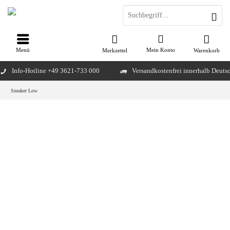
Menü
Mein Konto
Merkzettel
Warenkorb
Info-Hotline +49 3621-733 000
Versandkostenfrei innerhalb Deuts
Sneaker Low