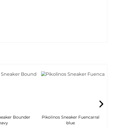
neaker Bounder
Pikolinos Sneaker Fuencarral
Skeche
navy
blue
Ripk