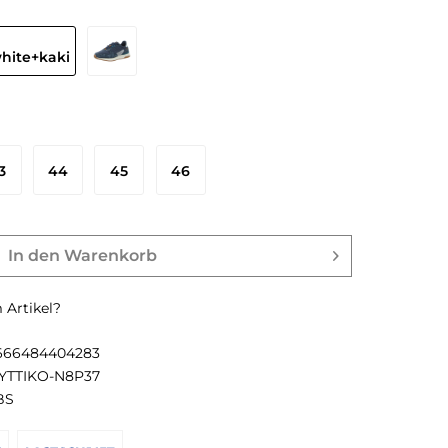
3
44
45
46
In den
Warenkorb
Artikel?
666484404283
YTTIKO-N8P37
BS