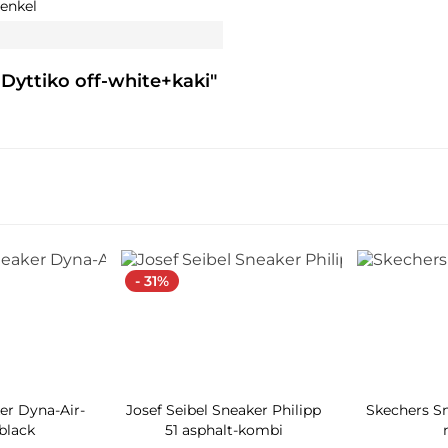
enkel
Dyttiko off-white+kaki"
- 31%
er Dyna-Air-
Josef Seibel Sneaker Philipp
Skechers S
black
51 asphalt-kombi