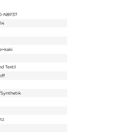
O-N8P37
014
e+kaki
d Textil
off
Synthetik
tz