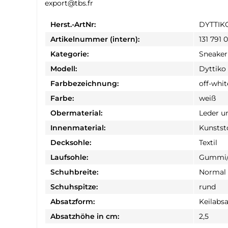
export@tbs.fr
Herst.-ArtNr:
DYTTIK
Artikelnummer (intern):
131 791 
Kategorie:
Sneaker
Modell:
Dyttiko
Farbbezeichnung:
off-whit
Farbe:
weiß
Obermaterial:
Leder un
Innenmaterial:
Kunstst
Decksohle:
Textil
Laufsohle:
Gummi/
Schuhbreite:
Normal
Schuhspitze:
rund
Absatzform:
Keilabsa
Absatzhöhe in cm:
2,5