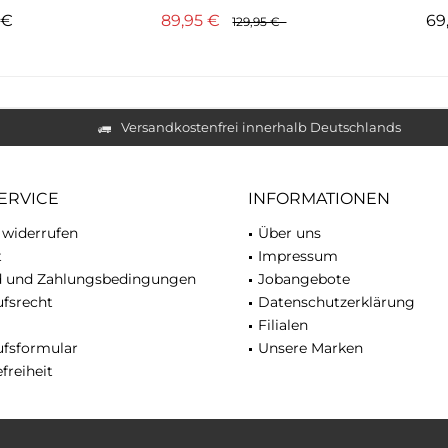
5 €
89,95 €
69
129,95 €
Versandkostenfrei innerhalb Deutschlands
ERVICE
INFORMATIONEN
 widerrufen
Über uns
t
Impressum
d und Zahlungsbedingungen
Jobangebote
fsrecht
Datenschutzerklärung
Filialen
ufsformular
Unsere Marken
freiheit