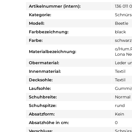
Artikelnummer (intern):
136 011 
Kategorie:
Schnür
Modell:
Beetle
Farbbezeichnung:
black
Farbe:
schwarz
o/Hum.R
Materialbezeichnung:
Lona Ne
Obermaterial:
Leder un
Innenmaterial:
Textil
Decksohle:
Textil
Laufsohle:
Gummi/
Schuhbreite:
Normal
Schuhspitze:
rund
Absatzform:
Kein
Absatzhöhe in cm:
0
Verschluss:
Schnürs