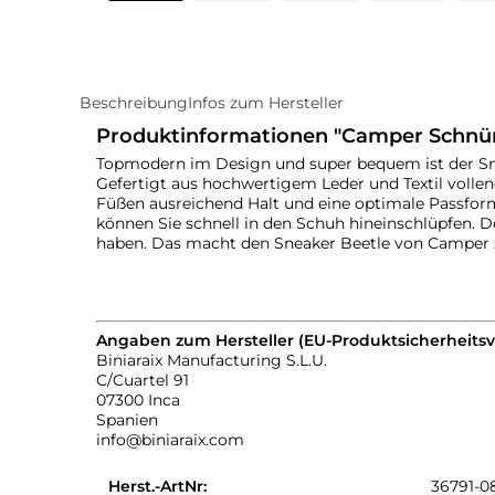
Beschreibung
Infos zum Hersteller
Produktinformationen "Camper Schnür
Topmodern im Design und super bequem ist der Snea
Gefertigt aus hochwertigem Leder und Textil volle
Füßen ausreichend Halt und eine optimale Passform
können Sie schnell in den Schuh hineinschlüpfen. D
haben. Das macht den Sneaker Beetle von Camper z
Angaben zum Hersteller (EU-Produktsicherheits
Biniaraix Manufacturing S.L.U.
C/Cuartel 91
07300 Inca
Spanien
info@biniaraix.com
Herst.-ArtNr:
36791-0