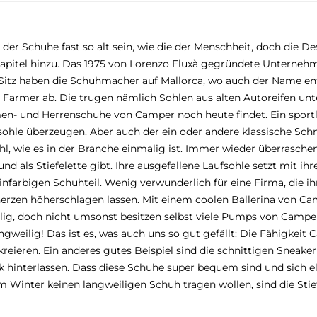
e der Schuhe fast so alt sein, wie die der Menschheit, doch die 
Kapitel hinzu. Das 1975 von Lorenzo Fluxà gegründete Unterneh
itz haben die Schuhmacher auf Mallorca, wo auch der Name ent
Farmer ab. Die trugen nämlich Sohlen aus alten Autoreifen unte
n- und Herrenschuhe von Camper noch heute findet. Ein sport
fsohle überzeugen. Aber auch der ein oder andere klassische Sch
efühl, wie es in der Branche einmalig ist. Immer wieder überrasc
r und als Stiefelette gibt. Ihre ausgefallene Laufsohle setzt mit
nfarbigen Schuhteil. Wenig verwunderlich für eine Firma, die ihre
rzen höherschlagen lassen. Mit einem coolen Ballerina von Cam
ällig, doch nicht umsonst besitzen selbst viele Pumps von Campe
weilig! Das ist es, was auch uns so gut gefällt: Die Fähigkeit 
eieren. Ein anderes gutes Beispiel sind die schnittigen Sneak
ck hinterlassen. Dass diese Schuhe super bequem sind und sich 
 Winter keinen langweiligen Schuh tragen wollen, sind die Stief