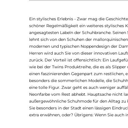
Ein stylisches Erlebnis - Zwar mag die Geschicht
schöner Regelmäßigkeit ein weiteres stylisches 
angesagtesten Labeln der Schuhbranche. Seinen S
lehnt sich von den Schuhen der mallorquinischen 
modernen und typischen Noppendesign der Dame
Herren wird auch Sie von dieser innovativen Lau
zurück. Der Vorteil ist offensichtlich: Ein Laufg
wie bei der Twins Produktreihe, die es als Slippe
einen faszinierenden Gegenpart zum restlichen, ei
besonders die sommerlichen Modelle, die Schuhhe
eine tolle Figur. Zwar geht es auch weniger auff
Neonfarbe vom Rest abhebt. Hauptsache nicht lang
außergewöhnliche Schuhmode für den Alltag zu kr
Sie besonders in der Stadt einen lässigen Eindru
extra erwähnen, oder? Übrigens: Wenn Sie auch im