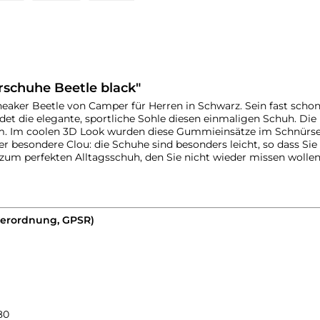
schuhe Beetle black"
ker Beetle von Camper für Herren in Schwarz. Sein fast schon
ndet die elegante, sportliche Sohle diesen einmaligen Schuh. D
. Im coolen 3D Look wurden diese Gummieinsätze im Schnürsenke
er besondere Clou: die Schuhe sind besonders leicht, so dass S
um perfekten Alltagsschuh, den Sie nicht wieder missen wollen
verordnung, GPSR)
80