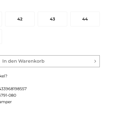
42
43
44
In den
Warenkorb
kel?
433968198557
6791-080
amper