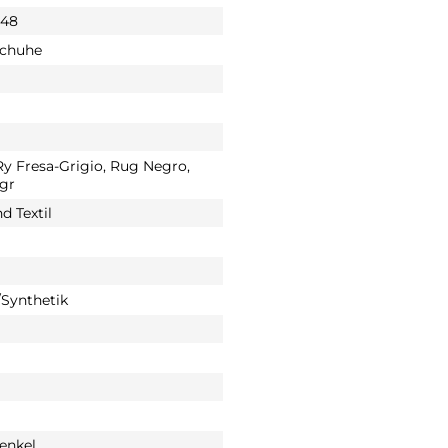
048
schuhe
y Fresa-Grigio, Rug Negro,
gr
d Textil
Synthetik
enkel