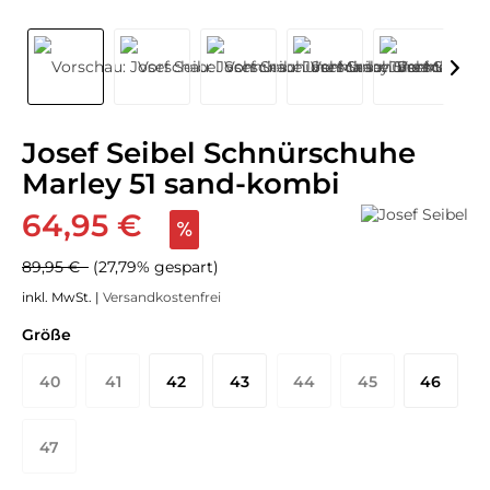
Josef Seibel Schnürschuhe
Marley 51 sand-kombi
64,95 €
89,95 €
(27,79% gespart)
inkl. MwSt. |
Versandkostenfrei
Größe
40
41
42
43
44
45
46
47