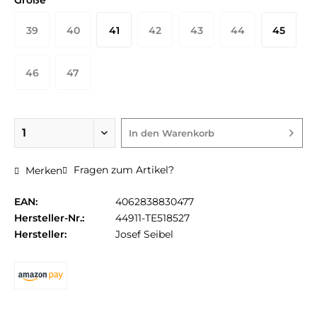
Größe
39
40
41
42
43
44
45
46
47
In den
Warenkorb
Fragen zum Artikel?
Merken
EAN:
4062838830477
Hersteller-Nr.:
44911-TE518527
Hersteller:
Josef Seibel