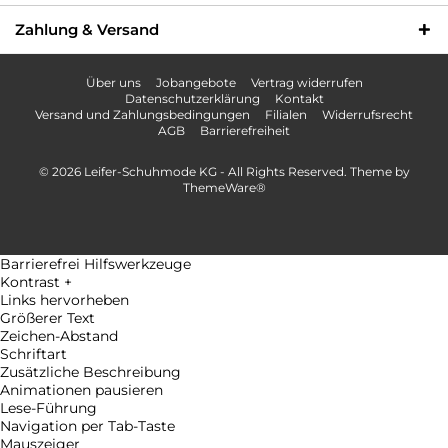
Zahlung & Versand
Über uns
Jobangebote
Vertrag widerrufen
Datenschutzerklärung
Kontakt
Versand und Zahlungsbedingungen
Filialen
Widerrufsrecht
AGB
Barrierefreiheit
© 2026 Leifer-Schuhmode KG - All Rights Reserved. Theme by
ThemeWare®
Barrierefrei Hilfswerkzeuge
Kontrast +
Links hervorheben
Größerer Text
Zeichen-Abstand
Schriftart
Zusätzliche Beschreibung
Animationen pausieren
Lese-Führung
Navigation per Tab-Taste
Mauszeiger