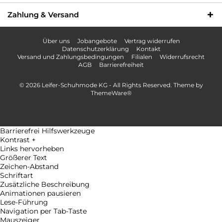
Zahlung & Versand
Über uns
Jobangebote
Vertrag widerrufen
Datenschutzerklärung
Kontakt
Versand und Zahlungsbedingungen
Filialen
Widerrufsrecht
AGB
Barrierefreiheit
© 2026 Leifer-Schuhmode KG - All Rights Reserved. Theme by
ThemeWare®
Barrierefrei Hilfswerkzeuge
Kontrast +
Links hervorheben
Größerer Text
Zeichen-Abstand
Schriftart
Zusätzliche Beschreibung
Animationen pausieren
Lese-Führung
Navigation per Tab-Taste
Mauszeiger