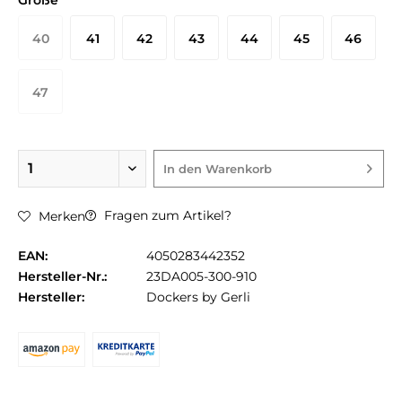
Größe
40
41
42
43
44
45
46
47
In den
Warenkorb
Fragen zum Artikel?
Merken
EAN:
4050283442352
Hersteller-Nr.:
23DA005-300-910
Hersteller:
Dockers by Gerli