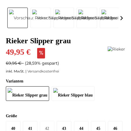
Rieker Slipper grau
49,95 €
69,95 €
(28,59% gespart)
inkl. MwSt. |
Versandkostenfrei
Varianten
Größe
40
41
42
43
44
45
46