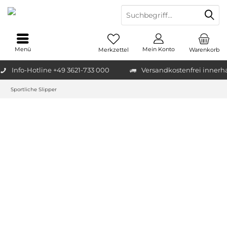
Menü
Mein Konto
Merkzettel
Warenkorb
Info-Hotline +49 3621-733 000
Versandkostenfrei innerh
Sportliche Slipper