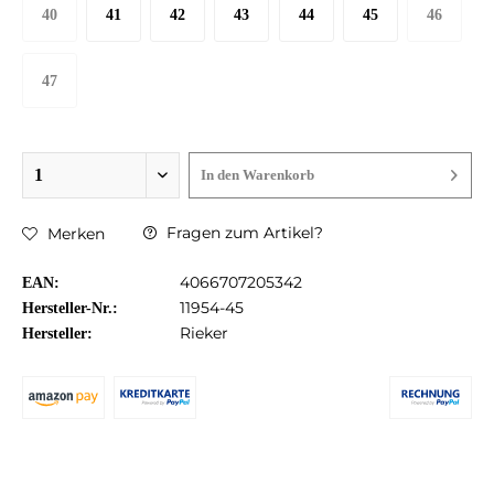
40
41
42
43
44
45
46
47
In den
Warenkorb
Fragen zum Artikel?
Merken
4066707205342
EAN:
11954-45
Hersteller-Nr.:
Rieker
Hersteller: