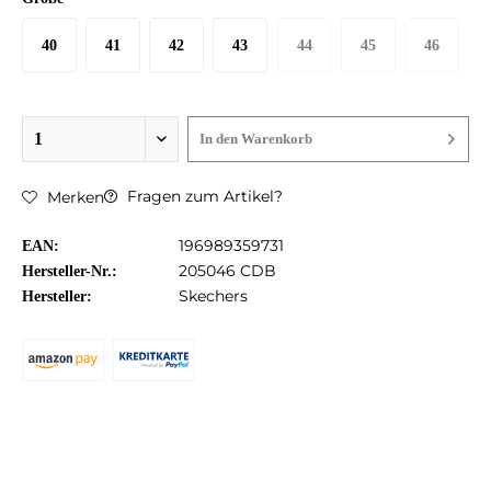
40
41
42
43
44
45
46
In den
Warenkorb
Fragen zum Artikel?
Merken
196989359731
EAN:
205046 CDB
Hersteller-Nr.:
Skechers
Hersteller: