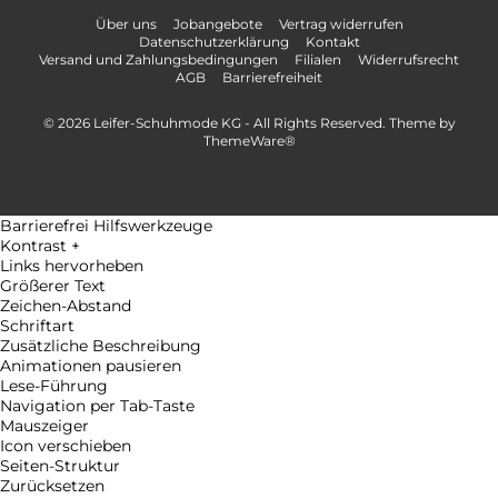
Über uns
Jobangebote
Vertrag widerrufen
Datenschutzerklärung
Kontakt
Versand und Zahlungsbedingungen
Filialen
Widerrufsrecht
AGB
Barrierefreiheit
© 2026 Leifer-Schuhmode KG - All Rights Reserved. Theme by
ThemeWare®
Barrierefrei Hilfswerkzeuge
Kontrast +
Links hervorheben
Größerer Text
Zeichen-Abstand
Schriftart
Zusätzliche Beschreibung
Animationen pausieren
Lese-Führung
Navigation per Tab-Taste
Mauszeiger
Icon verschieben
Seiten-Struktur
Zurücksetzen