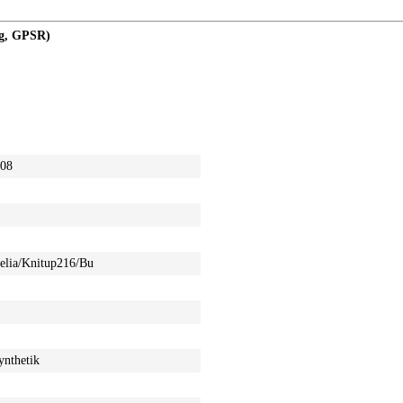
ng, GPSR)
008
elia/Knitup216/Bu
nthetik