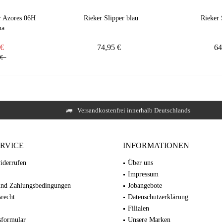
er Azores 06H
Rieker Slipper blau
Rieker 
ma
5 €
74,95 €
64
5 €
Versandkostenfrei innerhalb Deutschlands
ERVICE
INFORMATIONEN
iderrufen
Über uns
Impressum
und Zahlungsbedingungen
Jobangebote
recht
Datenschutzerklärung
Filialen
sformular
Unsere Marken