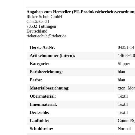
Angaben zum Hersteller (EU-Produktsicherheitsverordnu
Rieker Schuh GmbH
Gänsäcker 31
78532 Tuttlingen
Deutschland
rieker-schuh@rieker.de
Herst.-ArtNr:
04351-14
Artikelnummer (intern):
146 894 
Kategorie:
Slipper
Farbbezeichnung:
blau
Farbe:
blau
Materialbezeichnung:
xton, Mor
Obermaterial:
Textil
Innenmaterial:
Textil
Decksohle:
Textil
Laufsohle:
Gummi/Sy
Schuhbreite:
Normal