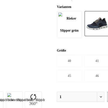
Varianten
Größe
40
41
45
46
360°