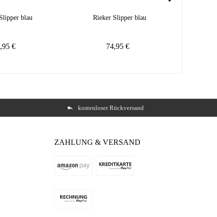
Slipper blau
Rieker Slipper blau
Hey Dude
,95 €
74,95 €
kostenloser Rückversand
ZAHLUNG & VERSAND