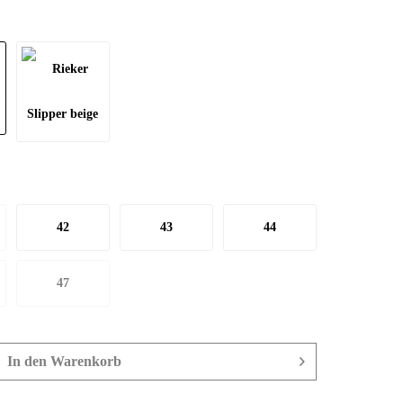
42
43
44
47
In den
Warenkorb