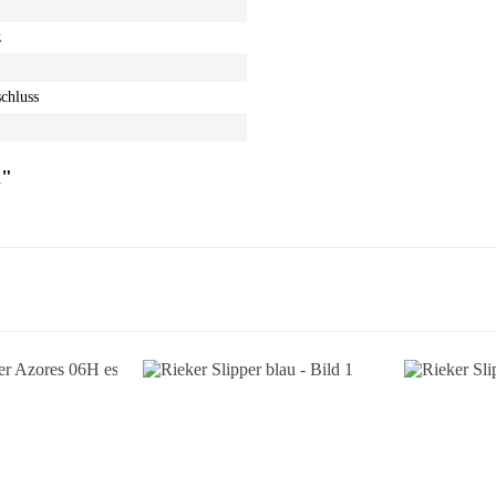
z
chluss
u"