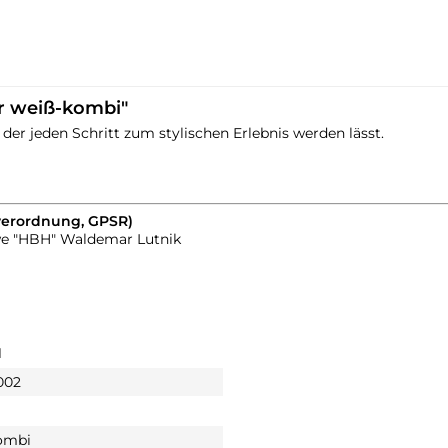
r weiß-kombi"
er jeden Schritt zum stylischen Erlebnis werden lässt.
verordnung, GPSR)
we "HBH" Waldemar Lutnik
1
002
ombi