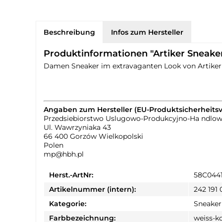
Beschreibung
Infos zum Hersteller
Produktinformationen "Artiker Sneake
Damen Sneaker im extravaganten Look von Artiker d
Angaben zum Hersteller (EU-Produktsicherheits
Przedsiebiorstwo Uslugowo-Produkcyjno-Ha ndlo
Ul. Wawrzyniaka 43
66 400 Gorzów Wielkopolski
Polen
mp@hbh.pl
Herst.-ArtNr:
58C044
Artikelnummer (intern):
242 191 
Kategorie:
Sneaker
Farbbezeichnung:
weiss-k