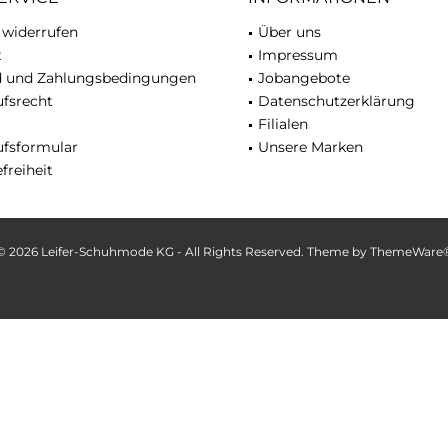
 widerrufen
Über uns
t
Impressum
d und Zahlungsbedingungen
Jobangebote
fsrecht
Datenschutzerklärung
Filialen
ufsformular
Unsere Marken
freiheit
© 2026 Leifer-Schuhmode KG - All Rights Reserved. Theme by
ThemeWare