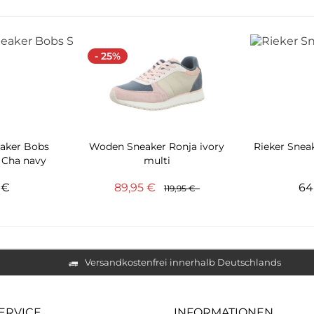
- 25%
eaker Bobs
Woden Sneaker Ronja ivory
Rieker Snea
 Cha navy
multi
5 €
89,95 €
64
119,95 €
Versandkostenfrei innerhalb Deutschlands
ERVICE
INFORMATIONEN