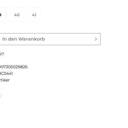
9
40
41
In den
Warenkorb
l?
907305029826
8C0441
tiker