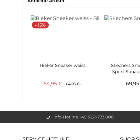
Ähnliche Artikel
- 15%
Rieker Sneaker weiss
Skechers Sn
Sport Squad
54,95 €
69,9
64,95 €
Info-Hotline +49 3621-733 000
SERVICE HOTLINE
SHOP S