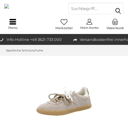
Menü
Mein Konto
Merkzettel
Warenkorb
Info-Hotline +49 3621-733 000
Versandkostenfrei innerh
Sportliche Schnürschuhe