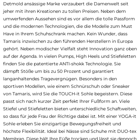
Detmold ansässige Marke verzaubert die Damenwelt seit
jeher mit ihren Kreationen zu tollen Preisen. Neben dem
umwerfenden Aussehen sind es vor allem die tolle Passform
und die modernen Technologien, die die Modelle zum Must
Have in Ihrem Schuhschrank machen. Kein Wunder, dass
Tamaris inzwischen zu den führenden Herstellern in Europa
gehört. Neben modischer Vielfalt steht Innovation ganz oben
auf der Agenda. In vielen Pumps, High Heels und Stiefeletten
finden Sie die patentierte ANTI-shokk Technologie. Sie
dämpft Stöße um bis zu 50 Prozent und garantiert
langanhaltendes Tragevergnügen. Besonders in den
sportiven Modellen, wie einem Schnürschuh oder Sneaker
von Tamaris, wird Sie die TOUCH-it Sohle begeistern. Diese
passt sich nach kurzer Zeit perfekt Ihrer Fußform an. Viele
Stiefel und Stiefeletten bieten unterschiedliche Schaftweiten,
so dass für jede Frau der Richtige dabei ist. Mit einer YOGA-it
Sohle erleben Sie einzigartige Bewegungsfreiheit und
höchste Flexibilität. Ideal bei Nässe sind Schuhe mit DUO-tex
Membran. Diese hält Ihre Füße trocken und lässt sie dennoch