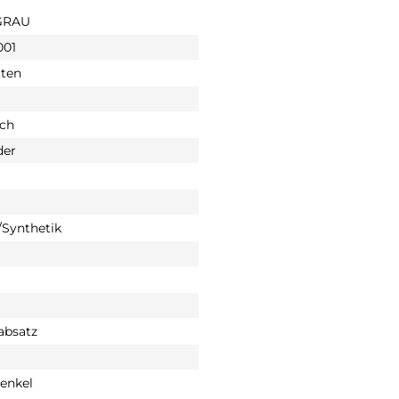
GRAU
001
tten
sch
der
Synthetik
absatz
enkel