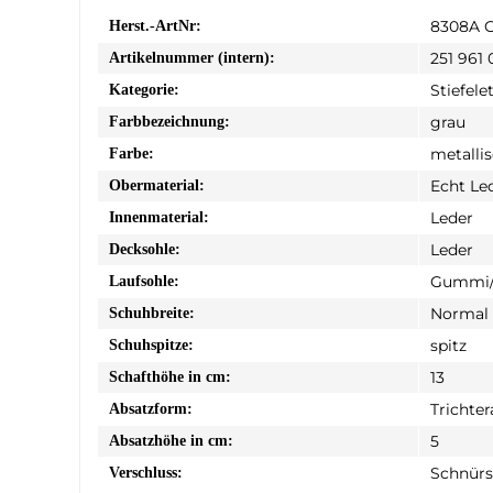
8308A 
Herst.-ArtNr:
251 961 
Artikelnummer (intern):
Stiefele
Kategorie:
grau
Farbbezeichnung:
metalli
Farbe:
Echt Le
Obermaterial:
Leder
Innenmaterial:
Leder
Decksohle:
Gummi/
Laufsohle:
Normal
Schuhbreite:
spitz
Schuhspitze:
13
Schafthöhe in cm:
Trichter
Absatzform:
5
Absatzhöhe in cm:
Schnürs
Verschluss: