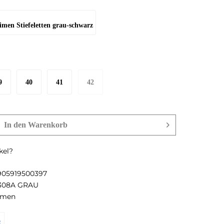
9
40
41
42
In den
Warenkorb
kel?
905919500397
308A GRAU
imen