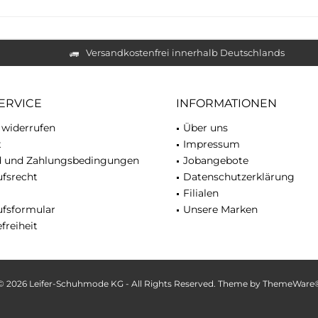
Versandkostenfrei innerhalb Deutschlands
ERVICE
INFORMATIONEN
 widerrufen
Über uns
t
Impressum
d und Zahlungsbedingungen
Jobangebote
fsrecht
Datenschutzerklärung
Filialen
ufsformular
Unsere Marken
freiheit
© 2026 Leifer-Schuhmode KG - All Rights Reserved. Theme by
ThemeWare