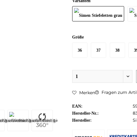
Varianten
Größe
36
37
38
3
Fragen zum Arti
Merken
5
EAN:
8
Hersteller-Nr.:
S
Hersteller:
360°