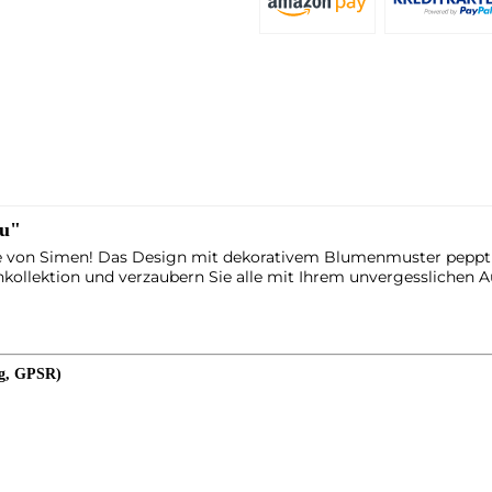
au"
tte von Simen! Das Design mit dekorativem Blumenmuster peppt je
hkollektion und verzaubern Sie alle mit Ihrem unvergesslichen Au
ng, GPSR)