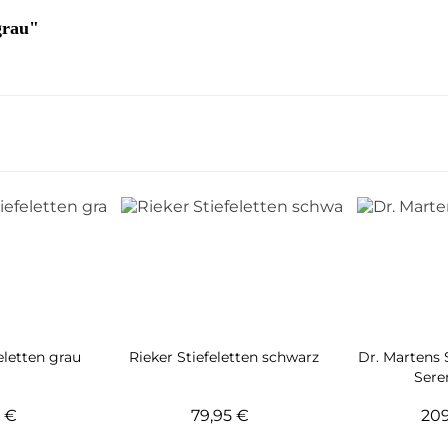
grau"
letten grau
Rieker Stiefeletten schwarz
Dr. Martens 
Sere
5 €
79,95 €
20