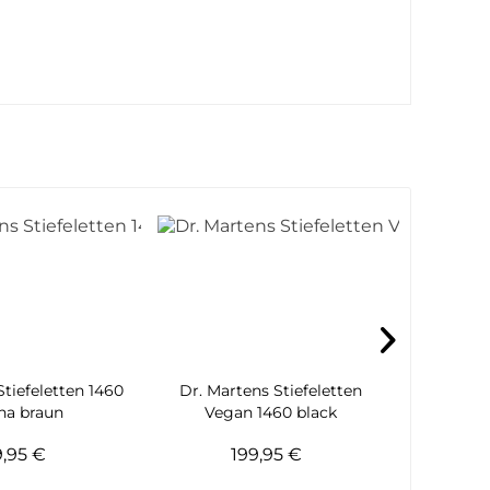
Stiefeletten 1460
Dr. Martens Stiefeletten
Dr. Marte
na braun
Vegan 1460 black
P
9,95 €
199,95 €