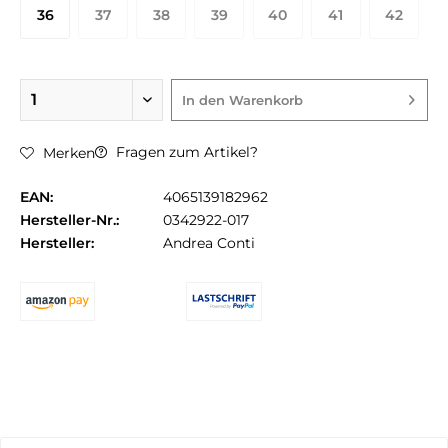
36
37
38
39
40
41
42
In den
Warenkorb
Fragen zum Artikel?
Merken
EAN:
4065139182962
Hersteller-Nr.:
0342922-017
Hersteller:
Andrea Conti