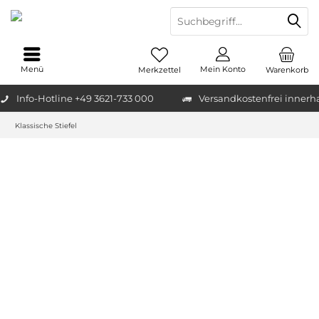
Menü
Mein Konto
Merkzettel
Warenkorb
Info-Hotline +49 3621-733 000
Versandkostenfrei innerh
Klassische Stiefel