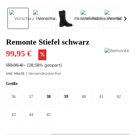
Remonte Stiefel schwarz
99,95 €
139,95 €
(28,58% gespart)
inkl. MwSt. |
Versandkostenfrei
Größe
36
37
38
39
40
41
42
43
44
45